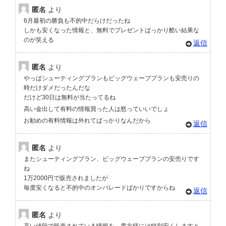
匿名
より
6月最初の勝負も不的中だらけだったね
しかも安くなった情報と、無料でプレゼントばっかり酷い結果な
のが笑える
返信
匿名
より
やっぱシューティングプランもビッグウェーブプランも安売りの
時だけダメだったんだな
だけど30日は無料が当たってるね
高い金出して有料の情報買った人は怒っていいでしょ
お勧めの有料情報は外れてばっかりなんだから
返信
匿名
より
またシューティングプラン、ビッグウェーブプランの安売りです
ね
1万2000円で販売されましたが
毎度安くなると不的中のオンパレードばかりですからね
返信
匿名
より