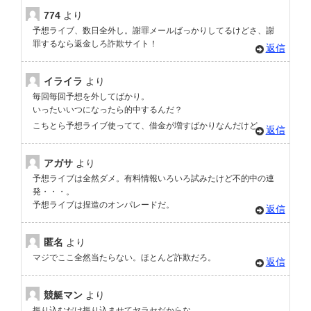
774
より
予想ライブ、数日全外し。謝罪メールばっかりしてるけどさ、謝
罪するなら返金しろ詐欺サイト！
返信
イライラ
より
毎回毎回予想を外してばかり。
いったいいつになったら的中するんだ？
こちとら予想ライブ使ってて、借金が増すばかりなんだけど。
返信
アガサ
より
予想ライブは全然ダメ。有料情報いろいろ試みたけど不的中の連
発・・・。
予想ライブは捏造のオンパレードだ。
返信
匿名
より
マジでここ全然当たらない。ほとんど詐欺だろ。
返信
競艇マン
より
振り込むだけ振り込ませてヤラセだからな。