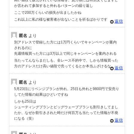
高い値段で販売されている情報を、貴方様には特別安くしますと
か言われて参加すると外れるパターンの繰り返し
ここで200万くらいの損失が出ましたかね
これ以上に私の様な被害者が出ないことを祈るばかりです
返信
匿名
より
別アドレスで登録した方には1万円くらいでキャンペーンが案内
されるのに
先週情報買った方には3万以上で同じキャンペーンを案内される
当たってんならまだしも、全レース不的中で、しかも情報買った
方のアドレスだけ高い値段で売ってくるとか本当ふざけるな
返信
匿名
より
5月23日にリベンジプランが外れ、25日も外れと9800円で安売り
してた情報の結果はひどいですね
しかも25日は
シューティングプランとビッグウェーブプランも割引きしてまし
たか、なぜか割引きされた時だけ何百万も当たってた情報が不発
になる（笑）
返信