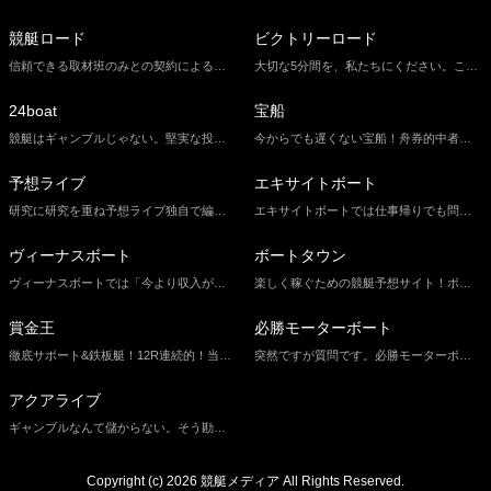
タ分析など
【喜多須 杏奈】選手の特徴・優勝回数・得意コース・戦績な
競艇ロード
ビクトリーロード
【2021年 クイーンズクライマックス（G1）】まとめ｜予想や
どの特徴｜競艇
信頼できる取材班のみとの契約による【情報力】と情報を精査するプロ予想屋による【予想力】！それこそが競艇ロードの強み！ 競艇ロードの情報ルートは元選手、現役新聞記者、番組構成員、そしてプロ予想家など「競艇関係者」と太いパイ・・・
大切な5分間を、私たちにください。この5分間は、あなた様がこのページを読むのに必要な時間です。 あなたは「競艇で効率よくお金を稼ぎたい」と思いませんか？もし思うようでしたら私たちビクトリーロードにお任せください！私たちビ・・・
特徴データ分析など
【土屋 千明】選手の特徴・優勝回数・得意コース・戦績など
24boat
【2021年 グランドチャンピオン（SG）】まとめ｜予想や特徴
宝船
の特徴｜競艇
データ分析など
競艇はギャンブルじゃない。堅実な投資だ。 あなたは競艇のことをくたびれたオジさんのギャンブルだと思っていませんか？だとすれば大きな損失です。「競艇」とは安定した長期的利益を365日得られる「投資」です。24ボートが独自に・・・
今からでも遅くない宝船！舟券的中者続出中！競艇で稼ぎたいならこの方法を使え！ 宝船は競艇をこよなく愛し、競艇を徹底的に研究してきた宝船と申します。宝船が独自に生み出した【○○法】を組み合わせることで、より可能性を広げるこ・・・
【土屋 南】選手の特徴・優勝回数・得意コース・戦績などの
【2021年 グランプリシリーズ（SG）】まとめ｜予想や特徴デ
予想ライブ
エキサイトボート
特徴｜競艇
ータ分析など
研究に研究を重ね予想ライブ独自で編み出した究極の予想法！他では真似できない圧倒的完成度！ 予想ライブが独自に編み出したトータルマチング法！レース場ごとの入着率に加えて「天候や風向きによる入着率」「選手の枠順別入着率」「過・・・
エキサイトボートでは仕事帰りでも問題なし！ナイターもお任せください！夜も稼げる！ エキサイトボートは競艇でメシを食って頂くために、内部情報や膨大な数のデータを駆使して、皆様に厳選情報の提供を行っております。ありとあらゆる・・・
【土屋 智則】選手の特徴・優勝回数・得意コース・戦績など
【2021年 グランプリ（SG）】まとめ｜予想や特徴データ分析
の特徴｜競艇
ヴィーナスボート
ボートタウン
など
ヴィーナスボートでは「今より収入があれば」「副業したいけど知識がない」「空いた時間にお金を稼ぎたい」そんな願いを叶えます！！ ヴィーナスボートがご提供する投資手段ｇは最も効率良く稼ぐためのボートレース競艇投資。経験・専門・・・
楽しく稼ぐための競艇予想サイト！ボートタウン！ ボートタウンで結果が出ているからこそオススメ出来るボートレース的中情報！！安全性、的中率、配当率、全てのバランスでその他のギャンブル、金融商品を超える結果をお届け出来るのが・・・
【坂口 周】選手の特徴・優勝回数・得意コース・戦績などの
【2021年 ダイヤモンドカップ（G1）】まとめ｜予想や特徴デ
特徴｜競艇
賞金王
ータ分析など
必勝モーターボート
【坪井 康晴】選手の特徴・優勝回数・得意コース・戦績など
徹底サポート&鉄板艇！12R連続的！当たり前！！独自の情報網で有力情報をお届け！ 競馬よりも稼げる、勝ち続ける喜びをお伝えすることを誓います。賞金王のこだわりはこれだ！賞金王は競艇を愛し、競艇一筋できた全てを掛・・・
突然ですが質問です。必勝モーターボートで数十万、数百万という大金を…毎日のように稼ぎたくないですか？ 競艇で勝つには情報力が全て。ボートレース場ごとに存在する「有利不利」や「なぜこのレースが組まれたのか？」という思惑など・・・
【2021年 ダイヤモンドカップ（G1）】まとめ｜予想や特徴デ
の特徴｜競艇
ータ分析など
アクアライブ
【塩崎 桐加】選手の特徴・優勝回数・得意コース・戦績など
【2021年 チャレンジカップ（SG）】まとめ｜予想や特徴デー
ギャンブルなんて儲からない。そう勘違いをしてしまっている貴方に！！アクアライブ！！ 2017年、貴方の競艇革命元年へ！アクアライブが情報関係者達と生み出したさらなる角度からのレース監視法【新式レースジャッジ】がアクアライ・・・
の特徴｜競艇
タ分析など
【塩田北斗】選手の特徴・優勝回数・得意コース・戦績などの
Copyright (c) 2026 競艇メディア All Rights Reserved.
【2021年 ツッキー王座決定戦（G1）】まとめ｜予想や特徴デ