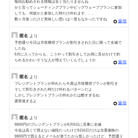
毎回お勧めされる情報は全く当たりませんね
かと言ってシューティングプランやビッグウェーブプランに参加
しても、何故かと参加した時だけ外れます、、、
数ヶ月使ったけど美味しい思いは一度もなかったですね
返信
匿名
より
予想通り今日は月収獲得プランか割引きされた日に限って全滅で
したね
6月に入ってからも、こうやって割引きしてお得に見せかけて釣
られるかわいそうな人が増えていくんでしょうか
返信
匿名
より
プレジデントプランが外れたら今度は月収獲得プランが割引き
そして割引きされた時だけ外れるパターンだよ
しかしプレジデントプランの外れかたは酷すぎるね
露骨過ぎるよ
返信
匿名
より
9800円のプレジデントプランが6月6日に見事に全滅
今迄は高くて買えない値段だったけど6日6日だけは当選価格の
9800円で買えるとメールが来てたから怪しかったけど、予想通り