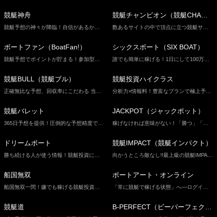
【丸野 一樹】選手の特徴・優勝回数・得意コース・戦績など
析など
競艇神舟
競艇チャンピオン（競艇CHAMPION）
の特徴｜競艇
【2017年 赤城雷神杯（G1）】まとめ｜予想や特徴データ分析
競艇予想の神々が降臨！自信があるからこそ競艇予想の神話が今始まる!! 競艇神舟では競艇における神となるべく徹底した舟券戦略が練られ、お客様の稼ぎたいという思いに対して常に100％ご満足いただけるものを目指し、情報取得、精・・・
数あるサイトの中で頂点に立つ競艇サイト。本気の情報を無料で公開中！ 今まで情報サイトに騙されたことはありませんか？競艇CHAMPIONがそんな悪印象をふっとばします!!「当たりやすいだけでは稼げません」！「AIだけでは競・・・
【久田敏之】選手の特徴・優勝回数・得意コース・戦績などの
など
特徴｜競艇
ボートファン（BoatFan!）
シックスボート（SIX BOAT）
【2017年 高松宮記念特別競走（G1）】まとめ｜予想や特徴デ
競艇予想でポイントが貯まる！参加型競艇予想コミュニティ BoatFan!では、全国24か所で開催されている競艇について、365日予想受付&公開しています。みんなの予想はレース終了後に集計して、的中率・回収率・予・・・
誰でも簡単に稼げる！1日にして100万円以上の利益も可能に！ 当サイトシックスボートは情報の仕入れに仲介は使わず、時間をかけて直接情報元との関係を構築。情報収集の最短ルートを確立致しました。人を挟めば挟むほど精査部へ届く・・・
【乙藤 智史】選手の特徴・優勝回数・得意コース・戦績など
ータ分析など
の特徴｜競艇
【2018年 オールジャパン竹島特別（G1）】まとめ｜予想や特
競艇BULL（競艇ブル）
競艇投資ハイクラス
【井口 佳典】選手の特徴・優勝回数・得意コース・戦績など
徴データ分析など
正確無比な予想、回収率にこだわる 当サイト競艇ブルは長年に渡って信頼関係を築いた業界関係者との太いパイプがございます。情報は鮮度が命。情報の仕入れに関しては高鮮度はもちろん、プロの意見から些細な変化まで逃さず、貪欲に収集・・・
分析力×情報料！豊富なプランで極上予想をご提供!!! ※iphoneでアクセスすると開きます※ 競艇投資ハイクラスは競艇史上最強のAIを搭載した最先端の競艇予想アプリです。的中率・高配当・安定感を重視した投資感覚の競艇運・・・
の特徴｜競艇
【2018年 クイーンズクライマックス（G1）】まとめ｜予想や
競艇バレット
JACKPOT（ジャックポット）
【仁科 さやか】選手の特徴・優勝回数・得意コース・戦績な
特徴データ分析など
365日予想を提供！圧倒的な予想精度で的中に導く競艇予想サイト 過去のデータをくまなく蓄積・統計する“分析力”、常に学習し進化する予想AIの“対応力”、開催会場のリアルタイムな情報を得る“情報収集力”、競艇関係筋との強力・・・
稼げなければ意味がない！「勝つ」「稼ぐ」ための競艇予想サイト あなたは今、競艇を楽しめていますか？今まで競艇で大金を稼げたことはありますか？的中することすらできなくて悔しい思いをしていませんか？勝てない、当たらない、だと・・・
どの特徴｜競艇
【2018年 グランプリシリーズ（SG）】まとめ｜予想や特徴デ
ドリームボート
競艇IMPACT（競艇インパクト）
【今井 美亜】選手の特徴・優勝回数・得意コース・戦績など
ータ分析など
勝ち続ける人が使う情報！競艇投資による資産形成 競艇に限らず、投資において情報が大きなカギを握ることはご存じのとおりです。当社ドリームボートでは長年に至る運営の中で、多くの情報筋との利害調整を行い、確かな情報筋を選定。提・・・
向かうところ敵なし!!最上級の競艇IMPACT情報！味わえコロガシ・帯封・競艇三昧 断言します！アナタは未来を変えられる！こんなご経験はありませんか…？「稼げる」と言われた情報を買ったのに大損…。うまい話に載って使っては・・・
の特徴｜競艇
【2018年 グランプリ（SG）】まとめ｜予想や特徴データ分析
【今井 貴士】選手の特徴・優勝回数・得意コース・戦績など
など
船国無双
ボートアート・オンライン
の特徴｜競艇
船国無双一閃！嫌でも稼げる競艇投資術を体感せよ！ いかに公営ギャンブルの中で最も当てやすいと言われようと、的中には「情報・分析・予想」という要素が重要になってくるのです。この3本の矢が【勝利への鍵】となります。全てを備え・・・
「常に競艇で稼げる状態」へ―ログインして頂きます。 「1レースでいくら」の≪払戻≫ではなく、「●日間でいくら」の≪回収≫で勝負する“＜新＞競艇投資”！最短7日間。毎日当サイトが選定する「勝負レース」の買い目を購入して頂き・・・
【2018年 ダイヤモンドカップ（G1）】まとめ｜予想や特徴デ
【今垣 光太郎】選手の特徴・優勝回数・得意コース・戦績な
ータ分析など
競艇道
B-PERFECT（ビーパーフェクト）
どの特徴｜競艇