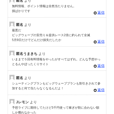
匿名
より
無料情報、ポイント情報は全然当たりません。
損ばかりです
返信
匿名
より
最悪だ
ビッグウェーブの安売り＆提供レース2倍に釣られて全滅
5月9日だけでどんだけ損失だしたか
返信
匿名うまきち
より
いままで５回有料情報をやったがすべてはずれ。どんな予想やっ
とるんやぼったくりサイト
返信
匿名
より
シューティングプランもビッグウェーブプランも割引きされて参
加すると何で当たらなくなるんだよ！
返信
Jレモン
より
予想ライブに期待してたけど5千円使って稼ぎが割に合わない額
しか獲れなかった