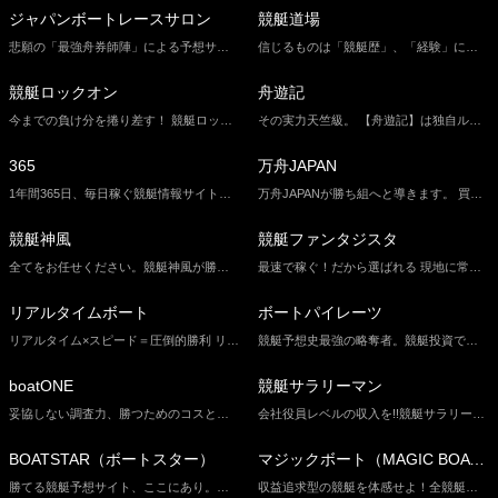
ジャパンボートレースサロン
競艇道場
の特徴｜競艇
【2017年 児島キングカップ（G1）】まとめ｜予想や特徴デー
悲願の「最強舟券師陣」による予想サイト開設！ JAPAN BOAT RACE SALONには圧倒的な実力を誇るプロフェッショナルが常駐! 全体をリードするのがロイヤル認定された精鋭の3大予想師! 近しい者に講演会や講義を・・・
信じるものは「競艇歴」、「経験」に勝るものなし！ 先々はこの業界で唯一無二の常勝軍である。 勝つ事に拘るということにおいて、我々以上に貪欲な組織は存在しないであろう。精査にかける時間、そして費用など様々な理由はあるが、そ・・・
【中澤 和志】選手の特徴・優勝回数・得意コース・戦績など
タ分析など
の特徴｜競艇
競艇ロックオン
舟遊記
【2017年 全日本王座決定戦（G1）】まとめ｜予想や特徴デー
今までの負け分を捲り差す！ 競艇ロックオンが誇る「鉄壁の布陣」が勝てる予想を毎日提供します。 競艇ロックオンなら競艇の知識は全く不要！ 舟券の買い方を覚えるだけでOK! 万全のサポート体制で会員様の利益を最大限に。 サイ・・・
その実力天竺級。 【舟遊記】は独自ルートを確立することで、他を寄せ付けない圧倒的な高品質・高信頼・高実績の予想獲得を実現しました。毎日全国から選りすぐりの情報で超高額配当をお届けし続けております。他では絶対真似できない太・・・
【中田 竜太】選手の特徴・優勝回数・得意コース・戦績など
タ分析など
の特徴｜競艇
【2017年 大渦大賞（Ｇ1）】まとめ｜予想や特徴データ分析
365
万舟JAPAN
【中谷 朋子】選手の特徴・優勝回数・得意コース・戦績など
など
1年間365日、毎日稼ぐ競艇情報サイト。 今、毎日が楽しいですか？お金に余裕がないせで、つまらない毎日を送っていませんか？そんな、何も楽しくない毎日を過ごしているなら、どうぞお試しください。私たちは、競艇の勝利に必要なこ・・・
万舟JAPANが勝ち組へと導きます。 買い目5点で満足度No.1!!連続的中記録更新中！！毎回大きく稼ぐが競艇の醍醐味!!今や競艇投資は月間500万円を 狙える投資として成立しております。何よりも結果がすべてのこの世界。・・・
の特徴｜競艇
【2017年 尼崎センプルカップ（G1）】まとめ｜予想や特徴デ
競艇神風
競艇ファンタジスタ
【中辻 崇人】選手の特徴・優勝回数・得意コース・戦績など
ータ分析など
全てをお任せください。競艇神風が勝ち組へと導きます。 負け続けている人も居れば勝ち続けている人も存在します。その勝敗の差は”情報”ただそれだけです。新聞や公式ページの情報は質が保証されていない&#・・・
最速で稼ぐ！だから選ばれる 現地に常駐するスタッフの情報収集、独自で開発したAIを駆使して、「勝てるレースのみ」を選定。当番組では競艇投資に特化した独自のAIを開発し、過去の膨大なレース情報からあらゆるファクターを複合し・・・
の特徴｜競艇
【2017年 浜名湖賞（Ｇ1）】まとめ｜予想や特徴データ分析
リアルタイムボート
ボートパイレーツ
【中辻博訓】選手の特徴・優勝回数・得意コース・戦績などの
など
リアルタイム×スピード＝圧倒的勝利 リアルタイムに見て勝つ3つの選艇眼。記者の眼・データ解析の眼・プロ舟券師の眼、リアルタイムと各専門家の「目」に拘った利益へのスピード感で情報の最前線にいるからこそ見える勝利への道！レー・・・
競艇予想史最強の略奪者。競艇投資で最強になる。 試行錯誤の末に「奪う側」のノウハウを確立。ボートパイレーツのリリースには、多くの苦労や困難がありました。おおよそ5年間にも及んだトライアル期間では、 何度も壁にぶち当たり、・・・
特徴｜競艇
【2017年 海の王者決定戦（G1）】まとめ｜予想や特徴データ
【中野 次郎】選手の特徴・優勝回数・得意コース・戦績など
分析など
boatONE
競艇サラリーマン
の特徴｜競艇
妥協しない調査力、勝つためのコスとは一切惜しみません！ ボートワンは「お客様自身」に競艇の知識をおすそ分けし、WINWINの関係を構築することで”競艇界を今以上に盛り上げたい”そんなコンセプトの元・・・
会社役員レベルの収入を!!競艇サラリーマンはきっとあなたの力になる 平成から令和になっても、税金や社会保障は大幅に増え、家計を圧迫するばかり。それでも国の財政赤字の悪化は拡大していることをご存じでしょうか？今後さらなる増・・・
【2017年 福岡チャンピオンカップ（G1）】まとめ｜予想や特
【丸岡 正典】選手の特徴・優勝回数・得意コース・戦績など
徴データ分析など
BOATSTAR（ボートスター）
マジックボート（MAGIC BOAT）
の特徴｜競艇
【2017年 競帝王決定戦（G1）】まとめ｜予想や特徴データ分
勝てる競艇予想サイト、ここにあり。予想的中の流星群 あなたは競艇予想で「稼ぐ」ことが出来ていますか？あなたは「今」この現状に満足していますか？稼げないとなってしまうと「辞めたい」という気持ちが大きくなってしまいます。「稼・・・
収益追求型の競艇を体感せよ！全競艇場に常駐する情報員＋プロ予想家＋テクニカル分析 競艇投資にAIを導入しているシステムは数多くありますが、そのうちのほとんどが高精度の予測が出来ているとは言えません。なぜか？それはルール変・・・