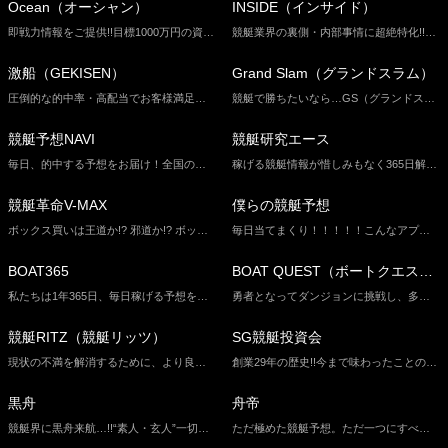
Ocean（オーシャン）
INSIDE（インサイド）
特徴｜競艇
即戦力情報をご提供!!目標1000万円の資産形成サポート 圧倒的な情報量×分析力を兼ね備えたプロが選ぶ期待のレース情報を今だけ無料でご提供致します!!Oceanには、プロ予想師・新聞記者・元レーサーといった業界関係者とい・・・
競艇業界の裏側・内部事情に超絶特化!!1万5000円がなんと一撃60万OVER!!! 業界の最深部に喰い込んだ(秘)情報だからこそ、週5で訪れる札束獲得の絶好機!!平日だけでも、週末だけでも、欲張りに週5毎日でも、競艇で・・・
【2018年 全日本覇者決定戦（G1）】まとめ｜予想やデータ分
【原田 幸哉】選手の特徴・優勝回数・得意コース・戦績など
析や出走馬など
激船（GEKISEN）
Grand Slam（グランドスラム）
の特徴｜競艇
【2018年 北陸艇王決戦（G1）】まとめ｜予想や特徴データ分
圧倒的な的中率・高配当でお客様満足度業界NO.1!! 【テクニカル分析】と【ボートレース】を組み合わせた、これまでにない最先端の投資スタイルに興味はありませんか？私どもと一緒に競艇投資生活をスタートさせましょう。激船の特・・・
競艇で勝ちたいなら…GS（グランドスラム）と断言します！ 年に9回しかない競艇の最高峰『SG』。その全てを制し、目指すは全的中グランドスラム！圧倒的な【的中確率】【情報精度】【払戻金額】の3拍子が揃った最高峰制度は『SG・・・
【原田 篤志】選手の特徴・優勝回数・得意コース・戦績など
析など
競艇予想NAVI
競艇研究エース
の特徴｜競艇
【2018年 四国地区選手権（G1）】まとめ｜予想や特徴データ
毎日、的中する予想をお届け！全国の競艇場の予想・情報ならお任せあれ。 昼でも夜でもすぐに予想が無料で届く！データや展開・調子まで情報が盛り沢山で予想に役立つものばかり！競艇予想NAVIを使えば万馬券が飛び出す刺激的な生活・・・
稼げる競艇情報が惜しみもなく365日解禁中！ 無数の競艇予想・情報サイトの中から…『競艇研究エース』が選ばれている理由とは!?常に現地にスタッフを派遣しており、会場の状況やエンジンの調子、ボートレーサーの状態などから、一・・・
【古澤光紀】選手の特徴・優勝回数・得意コース・戦績などの
分析など
特徴｜競艇
競艇革命V-MAX
僕らの競艇予想
【2018年 太閤賞（G1）】まとめ｜予想や特徴データ分析など
ボックス買いは王道か!? 邪道か!? ボックス買いではいわゆるトリガミと言われる舟券が当たったにもかかわらず、払戻金額以上の資金で購入していた為に、結果的にマイナスになってしまうこともあるでしょう。しかし例えトリガミだっ・・・
毎日当てまくり！！！！！こんなアプリを待っていた！勝ちたいなら、俺達に任せろ！ ※iphoneでアクセスすると開きます※ 競艇予想の決定版！僕らの競艇予想ではワクワクするようなイベントが盛りだくさん！競艇は、競馬や競輪と・・・
【古結宏】選手の特徴・優勝回数・得意コース・戦績などの特
【2018年 宮島チャンピオンカップ（GⅠ）】まとめ｜予想や
徴｜競艇
特徴データ分析など
BOAT365
BOAT QUEST（ボートクエスト）
【古賀 千晶】選手の特徴・優勝回数・得意コース・戦績など
私たちは1年365日、毎日稼げる予想をご提供します！ BOAT365では「モーニングからナイターまで」のレース情報に対応しています。365日毎日情報提供を行っているため、朝からでも仕事終わりでもいつでも参加可能！リーズナ・・・
勇者となってダンジョンに挑戦し、多額の報奨金をGET！ ボートクエストは、【いずも業界最高水準を維持している高的中率・高配当】【予算や目標金額に合わせた7つのダンジョン】【結果・対応共に満足度の高い運営体制】の3点から今・・・
【2018年 徳山クラウン争奪戦（G1）】まとめ｜予想や特徴デ
の特徴｜競艇
ータ分析など
競艇RITZ（競艇リッツ）
SG競艇投資会
【古賀 繁輝】選手の特徴・優勝回数・得意コース・戦績など
【2018年 徳山クラウン争奪戦（G1）】まとめ｜予想や特徴デ
現状の不満を解消するために、より良い人生をお送りいただくために、我々競艇RITZを是非お役立てください。 我々競艇RITZは独自に研究を重ね、膨大な過去のデータ分析と独自のロジックで編み出した自動解析ツールの元に、現地か・・・
創業29年の歴史!!今まで味わったことのない利益を！ SG競艇投資会は利益を最優先とした競艇投資サイト。少点数に絞り込んだ3連単の買い目によって的中させ、そして巨額の利益を上げております。日々変貌と進化を遂げている競艇で・・・
の特徴｜競艇
ータ分析など
黒舟
舟帝
【吉川 喜継】選手の特徴・優勝回数・得意コース・戦績など
【2018年 戸田プリムローズ（G1）】まとめ｜予想や特徴デー
競艇界に黒舟来航…!!“素人・玄人”一切不問！全会員様、100％勝ち組宣言!! 黒舟では、毎日各種ファクターを駆使した激選情報を無料で公開!!365日常時公開しています。「現地でのリアルタイム情報」「数学的な・・・
ただ極めた競艇予想。ただ一つにすべてを捧げた舟券予想。 60万円をあっさり手に入れたい!!そう思うなら【すべて】を私たち舟帝にお任せください！どうして舟帝で稼ぐことができるのか・・・それは舟帝の情報が、純粋に他と比べて優・・・
の特徴｜競艇
タ分析など