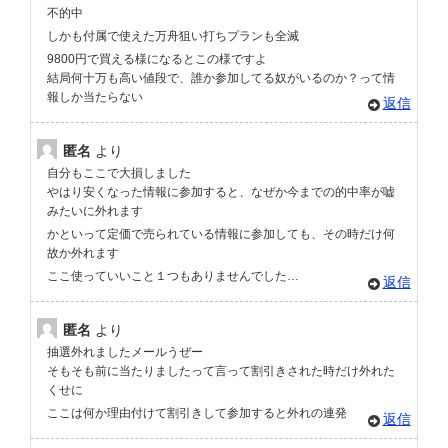
不的中
しかも付属で使えた万舟狙い打ちプランも全滅
9800円で買える様になるとこの様ですよ
結局何十万も高い値段で、誰か参加してる奴がいるのか？って情
報しか当たらない
返信
匿名
より
自分もここで大損しました
やはり安くなった情報に参加すると、なぜか今までの的中率が嘘
みたいに外れます
かといって定価で売られている情報に参加しても、その時だけ何
故か外れます
ここ使っていいこと１つもありませんでした…
返信
匿名
より
抽選外れましたメールうぜー
そもそも前に当たりましたって言って割引きされた時だけ外れた
くせに
ここは何か理由付けて割引きして参加すると外れの連発
返信