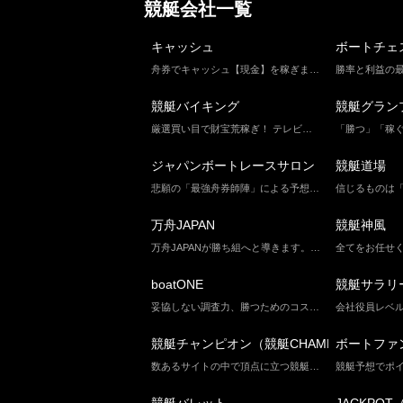
競艇会社一覧
キャッシュ
ボートチェ
舟券でキャッシュ【現金】を稼ぎましょう！ 令和になってから世界は混沌としています。 コロナで世界がパンデミックになり、そうこうしている間にウクライナで戦争が始まりました。 為替も急激な円安で、これから経済も不安定な状況へ・・・
競艇バイキング
競艇グラン
厳選買い目で財宝荒稼ぎ！ テレビやネット、ラジオなど限られた情報だけで、競艇は勝てません。 しかし競艇バイキングは 「常に新しい情報を持っている」 「取捨選択できる多くの情報を持っている」 「信頼性の高い情報を持っている・・・
ジャパンボートレースサロン
競艇道場
悲願の「最強舟券師陣」による予想サイト開設！ JAPAN BOAT RACE SALONには圧倒的な実力を誇るプロフェッショナルが常駐! 全体をリードするのがロイヤル認定された精鋭の3大予想師! 近しい者に講演会や講義を・・・
万舟JAPAN
競艇神風
万舟JAPANが勝ち組へと導きます。 買い目5点で満足度No.1!!連続的中記録更新中！！毎回大きく稼ぐが競艇の醍醐味!!今や競艇投資は月間500万円を 狙える投資として成立しております。何よりも結果がすべてのこの世界。・・・
boatONE
競艇サラリ
妥協しない調査力、勝つためのコスとは一切惜しみません！ ボートワンは「お客様自身」に競艇の知識をおすそ分けし、WINWINの関係を構築することで”競艇界を今以上に盛り上げたい”そんなコンセプトの元・・・
競艇チャンピオン（競艇CHAMPION）
ボートファン（
数あるサイトの中で頂点に立つ競艇サイト。本気の情報を無料で公開中！ 今まで情報サイトに騙されたことはありませんか？競艇CHAMPIONがそんな悪印象をふっとばします!!「当たりやすいだけでは稼げません」！「AIだけでは競・・・