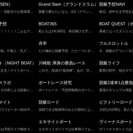
SEN）
Grand Slam（グランドスラム）
競艇予想NAVI
圧倒的な的中率・高配当でお客様満足度業界NO.1!! 【テクニカル分析】と【ボートレース】を組み合わせた、これまでにない最先端の投資スタイルに興味はありませんか？私どもと一緒に競艇投資生活をスタートさせましょう。激船の特・・・
競艇で勝ちたいなら…GS（グランドスラム）と断言します！ 年に9回しかない競艇の最高峰『SG』。その全てを制し、目指すは全的中グランドスラム！圧倒的な【的中確率】【情報精度】【払戻金額】の3拍子が揃った最高峰制度は『SG・・・
予想
BOAT365
BOAT QUEST
毎日当てまくり！！！！！こんなアプリを待っていた！勝ちたいなら、俺達に任せろ！ ※iphoneでアクセスすると開きます※ 競艇予想の決定版！僕らの競艇予想ではワクワクするようなイベントが盛りだくさん！競艇は、競馬や競輪と・・・
私たちは1年365日、毎日稼げる予想をご提供します！ BOAT365では「モーニングからナイターまで」のレース情報に対応しています。365日毎日情報提供を行っているため、朝からでも仕事終わりでもいつでも参加可能！リーズナ・・・
舟帝
フルスロットル
競艇界に黒舟来航…!!“素人・玄人”一切不問！全会員様、100％勝ち組宣言!! 黒舟では、毎日各種ファクターを駆使した激選情報を無料で公開!!365日常時公開しています。「現地でのリアルタイム情報」「数学的な・・・
ただ極めた競艇予想。ただ一つにすべてを捧げた舟券予想。 60万円をあっさり手に入れたい!!そう思うなら【すべて】を私たち舟帝にお任せください！どうして舟帝で稼ぐことができるのか・・・それは舟帝の情報が、純粋に他と比べて優・・・
（NIGHT BOAT）
川崎航 渾身の勝負レース
競艇ライフ
昼で負けても大丈夫！ナイトボートで大逆転。ナイター専門競艇予想 ナイトボートは、サイト名のとおり「ナイター」に特化した競艇予想サイトで、全24会場の中からナイター開催の6会場に絞って予想を行っています。6会場集中だから「・・・
これぞ、投資の“最高峰”。あの「Dライン投資法」を、徹底指南!” 川崎航 渾身の勝負レースは、競艇で勝つことに拘り、絶対自身のの勝負レースのみを提供。プロ舟券師である川崎航の真価を今、ここで存分に見せる。川崎・・・
スラボ
ボートレース研究
競艇2連単1点勝
統計理論とデータ分析による鉄板レースを毎日配信! ボートレースラボでは、運や勘に頼らず、論理的に競艇を紐解いていくことを目的とした、競艇応援＆データ分析・予想情報サイトです。鉄板レースとその買い目をロジカルに算出するため・・・
ボートレース・予想情報紙のボートレース研究です。 「ボートレース研究」は、研究出版が発行している競艇専門誌で、主に関東地区のレースを取り扱っています。全国のセブンイレブンのマルチコピー機から、ボートレース研究からの最新情・・・
マイト
競艇ロード
ビクトリーロード
業界TOPの実績でリピーター続出中！あなたの知らないダイナマイト情報がここに！ 競艇において「レース選定とレースにおける各情報の収集」「適切な券種の選定」「購入する点数とその資金配分」の3つの要素はとても重要です。しかし・・・
信頼できる取材班のみとの契約による【情報力】と情報を精査するプロ予想屋による【予想力】！それこそが競艇ロードの強み！ 競艇ロードの情報ルートは元選手、現役新聞記者、番組構成員、そしてプロ予想家など「競艇関係者」と太いパイ・・・
エキサイトボート
ヴィーナスボート
研究に研究を重ね予想ライブ独自で編み出した究極の予想法！他では真似できない圧倒的完成度！ 予想ライブが独自に編み出したトータルマチング法！レース場ごとの入着率に加えて「天候や風向きによる入着率」「選手の枠順別入着率」「過・・・
エキサイトボートでは仕事帰りでも問題なし！ナイターもお任せください！夜も稼げる！ エキサイトボートは競艇でメシを食って頂くために、内部情報や膨大な数のデータを駆使して、皆様に厳選情報の提供を行っております。ありとあらゆる・・・