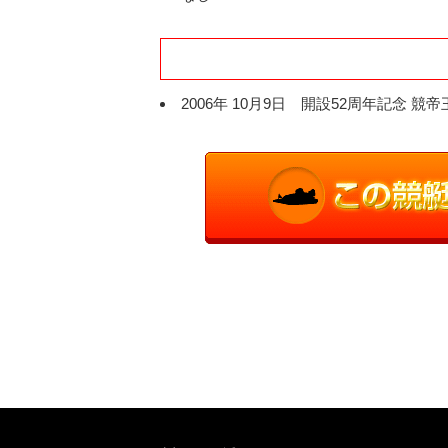
2006年 10月9日 開設52周年記念 