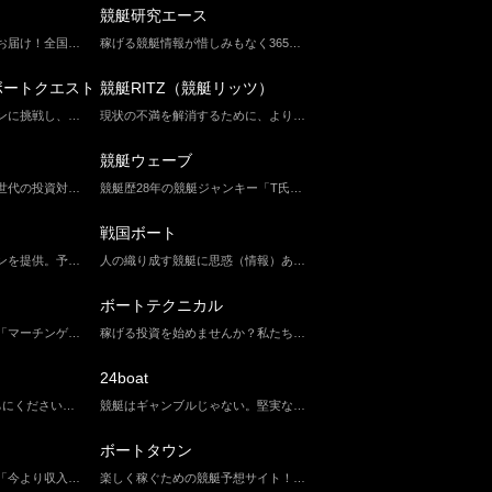
【2017年 浜名湖賞（Ｇ1）】まとめ｜
競艇研究エース
【中澤 和志】選手の特徴・優勝回
予想や特徴データ分析など
毎日、的中する予想をお届け！全国の競艇場の予想・情報ならお任せあれ。 昼でも夜でもすぐに予想が無料で届く！データや展開・調子まで情報が盛り沢山で予想に役立つものばかり！競艇予想NAVIを使えば万馬券が飛び出す刺激的な生活・・・
稼げる競艇情報が惜しみもなく365日解禁中！ 無数の競艇予想・情報サイトの中から…『競艇研究エース』が選ばれている理由とは!?常に現地にスタッフを派遣しており、会場の状況やエンジンの調子、ボートレーサーの状態などから、一・・・
数・得意コース・戦績などの特徴｜競
【2017年 海の王者決定戦（G1）】ま
艇
（ボートクエスト）
競艇RITZ（競艇リッツ）
とめ｜予想や特徴データ分析など
【中田 竜太】選手の特徴・優勝回
勇者となってダンジョンに挑戦し、多額の報奨金をGET！ ボートクエストは、【いずも業界最高水準を維持している高的中率・高配当】【予算や目標金額に合わせた7つのダンジョン】【結果・対応共に満足度の高い運営体制】の3点から今・・・
現状の不満を解消するために、より良い人生をお送りいただくために、我々競艇RITZを是非お役立てください。 我々競艇RITZは独自に研究を重ね、膨大な過去のデータ分析と独自のロジックで編み出した自動解析ツールの元に、現地か・・・
【2017年 福岡チャンピオンカップ
数・得意コース・戦績などの特徴｜競
（G1）】まとめ｜予想や特徴データ分
競艇ウェーブ
艇
析など
今、競艇がアツい！次世代の投資対象である競艇に要注目！ フルスロットルは、全国24か所の競艇場に現地情報収集班を配置】【関係者から得られる業界の裏事情】【多角的分析による徹底分析】などこれらすべてのファクターを組み込み、・・・
競艇歴28年の競艇ジャンキー「T氏」完全企画・監修!!毎週現場で得る情報 競艇ウェーブでは、毎週欠かさず競艇場へ取材に行く競艇ジャンキーT氏の現場レポートや、競艇雑誌をはじめとしたメディアでは取り上げることのないネタなど・・・
【中谷 朋子】選手の特徴・優勝回
【2017年 競帝王決定戦（G1）】まと
数・得意コース・戦績などの特徴｜競
戦国ボート
め｜予想や特徴データ分析など
艇
驚異の的中。熱きロマンを提供。予想のプロを舐めるなよ。 1都1府16県、北は群馬県の桐生競艇場から南は長崎県の大村競艇場まで全国24か所全ての会場特徴を完全に把握した競艇歴25年のベテランが本気予想！FX・株・他のギャン・・・
人の織り成す競艇に思惑（情報）あり！情報あるからこそ舟券的中への近道あり！ 当サイト「戦国ボート」をご利用になられる会員様の目的が「提供された情報で勝つこと」であると我々も重々理解しています。その目的を達成するために、当・・・
【2017年 赤城雷神杯（G1）】まとめ
【中辻 崇人】選手の特徴・優勝回
負
ボートテクニカル
｜予想や特徴データ分析など
数・得意コース・戦績などの特徴｜競
最強のギャンブル理論「マーチンゲール法」を活用して安定収益化を実践。 私たち競艇2連単1点勝負は、全国にある24競艇場から厳選された5レース予想で、「競艇は勝てる」ということを証明することに努めています。理論上は100％・・・
稼げる投資を始めませんか？私たちが成功へと導きます。 「毎月給料以外の収入が欲しい」「お金が欲しいけど、稼ぎ方が分からない」「ギャンブルや投資の経験はあるが、儲からなかった」というそこのあなた。私たちボートテクニカルは、・・・
艇
【2017年 高松宮記念特別競走
（G1）】まとめ｜予想や特徴データ分
24boat
【中辻博訓】選手の特徴・優勝回数・
析など
大切な5分間を、私たちにください。この5分間は、あなた様がこのページを読むのに必要な時間です。 あなたは「競艇で効率よくお金を稼ぎたい」と思いませんか？もし思うようでしたら私たちビクトリーロードにお任せください！私たちビ・・・
競艇はギャンブルじゃない。堅実な投資だ。 あなたは競艇のことをくたびれたオジさんのギャンブルだと思っていませんか？だとすれば大きな損失です。「競艇」とは安定した長期的利益を365日得られる「投資」です。24ボートが独自に・・・
得意コース・戦績などの特徴｜競艇
【2018年 オールジャパン竹島特別
【中野 次郎】選手の特徴・優勝回
ボートタウン
（G1）】まとめ｜予想や特徴データ分
数・得意コース・戦績などの特徴｜競
ヴィーナスボートでは「今より収入があれば」「副業したいけど知識がない」「空いた時間にお金を稼ぎたい」そんな願いを叶えます！！ ヴィーナスボートがご提供する投資手段ｇは最も効率良く稼ぐためのボートレース競艇投資。経験・専門・・・
楽しく稼ぐための競艇予想サイト！ボートタウン！ ボートタウンで結果が出ているからこそオススメ出来るボートレース的中情報！！安全性、的中率、配当率、全てのバランスでその他のギャンブル、金融商品を超える結果をお届け出来るのが・・・