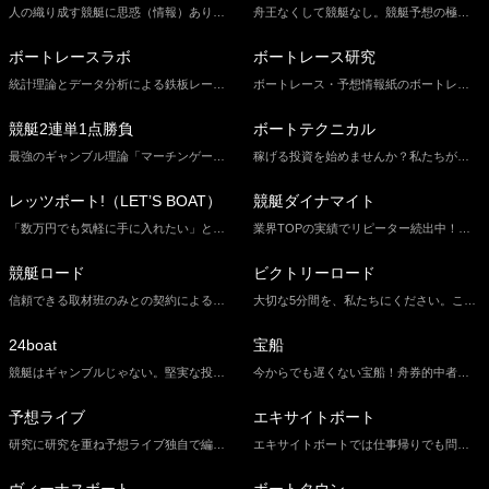
人の織り成す競艇に思惑（情報）あり！情報あるからこそ舟券的中への近道あり！ 当サイト「戦国ボート」をご利用になられる会員様の目的が「提供された情報で勝つこと」であると我々も重々理解しています。その目的を達成するために、当・・・
舟王なくして競艇なし。競艇予想の極。 「圧倒的に当てやすい」「予想がしやすい」という理由から今、大注目のギャンブル―それが「競艇」。しかし現実は当てやすい競艇でも90%以上がマイナス収支。ではどうしたら確実なプラスを得る・・・
【吉田 拡郎】選手の特徴・優勝回数・得意コース・戦績など
【2021年 BBCトーナメント（G1）】まとめ｜予想や特徴デー
の特徴｜競艇
タ分析など
ボートレースラボ
ボートレース研究
【吉田裕平】選手の特徴・優勝回数・得意コース・戦績などの
統計理論とデータ分析による鉄板レースを毎日配信! ボートレースラボでは、運や勘に頼らず、論理的に競艇を紐解いていくことを目的とした、競艇応援＆データ分析・予想情報サイトです。鉄板レースとその買い目をロジカルに算出するため・・・
ボートレース・予想情報紙のボートレース研究です。 「ボートレース研究」は、研究出版が発行している競艇専門誌で、主に関東地区のレースを取り扱っています。全国のセブンイレブンのマルチコピー機から、ボートレース研究からの最新情・・・
【2021年 びわこ大賞（G1）】まとめ｜予想や特徴データ分析
特徴｜競艇
など
競艇2連単1点勝負
ボートテクニカル
【向井 美鈴】選手の特徴・優勝回数・得意コース・戦績など
【2021年 ウェイキーカップ（G1）】まとめ｜予想や特徴デー
最強のギャンブル理論「マーチンゲール法」を活用して安定収益化を実践。 私たち競艇2連単1点勝負は、全国にある24競艇場から厳選された5レース予想で、「競艇は勝てる」ということを証明することに努めています。理論上は100％・・・
稼げる投資を始めませんか？私たちが成功へと導きます。 「毎月給料以外の収入が欲しい」「お金が欲しいけど、稼ぎ方が分からない」「ギャンブルや投資の経験はあるが、儲からなかった」というそこのあなた。私たちボートテクニカルは、・・・
の特徴｜競艇
タ分析など
レッツボート!（LET’S BOAT）
競艇ダイナマイト
【向所 浩二】選手の特徴・優勝回数・得意コース・戦績など
【2021年 オーシャンカップ（SG）】まとめ｜予想や特徴デー
「数万円でも気軽に手に入れたい」という方も「大変でも、数百万稼ぎたい」という方も私達にお任せ下さい！ レッツボート!では365日、「稼げる競艇情報」を公開しています。「数万、数十万、数百万」もの稼ぎを現実する―。それを可・・・
業界TOPの実績でリピーター続出中！あなたの知らないダイナマイト情報がここに！ 競艇において「レース選定とレースにおける各情報の収集」「適切な券種の選定」「購入する点数とその資金配分」の3つの要素はとても重要です。しかし・・・
の特徴｜競艇
タ分析など
【喜多須 杏奈】選手の特徴・優勝回数・得意コース・戦績な
競艇ロード
ビクトリーロード
【2021年 クイーンズクライマックス（G1）】まとめ｜予想や
どの特徴｜競艇
信頼できる取材班のみとの契約による【情報力】と情報を精査するプロ予想屋による【予想力】！それこそが競艇ロードの強み！ 競艇ロードの情報ルートは元選手、現役新聞記者、番組構成員、そしてプロ予想家など「競艇関係者」と太いパイ・・・
大切な5分間を、私たちにください。この5分間は、あなた様がこのページを読むのに必要な時間です。 あなたは「競艇で効率よくお金を稼ぎたい」と思いませんか？もし思うようでしたら私たちビクトリーロードにお任せください！私たちビ・・・
特徴データ分析など
【土屋 千明】選手の特徴・優勝回数・得意コース・戦績など
24boat
【2021年 グランドチャンピオン（SG）】まとめ｜予想や特徴
宝船
の特徴｜競艇
データ分析など
競艇はギャンブルじゃない。堅実な投資だ。 あなたは競艇のことをくたびれたオジさんのギャンブルだと思っていませんか？だとすれば大きな損失です。「競艇」とは安定した長期的利益を365日得られる「投資」です。24ボートが独自に・・・
今からでも遅くない宝船！舟券的中者続出中！競艇で稼ぎたいならこの方法を使え！ 宝船は競艇をこよなく愛し、競艇を徹底的に研究してきた宝船と申します。宝船が独自に生み出した【○○法】を組み合わせることで、より可能性を広げるこ・・・
【土屋 南】選手の特徴・優勝回数・得意コース・戦績などの
【2021年 グランプリシリーズ（SG）】まとめ｜予想や特徴デ
予想ライブ
エキサイトボート
特徴｜競艇
ータ分析など
研究に研究を重ね予想ライブ独自で編み出した究極の予想法！他では真似できない圧倒的完成度！ 予想ライブが独自に編み出したトータルマチング法！レース場ごとの入着率に加えて「天候や風向きによる入着率」「選手の枠順別入着率」「過・・・
エキサイトボートでは仕事帰りでも問題なし！ナイターもお任せください！夜も稼げる！ エキサイトボートは競艇でメシを食って頂くために、内部情報や膨大な数のデータを駆使して、皆様に厳選情報の提供を行っております。ありとあらゆる・・・
【土屋 智則】選手の特徴・優勝回数・得意コース・戦績など
【2021年 グランプリ（SG）】まとめ｜予想や特徴データ分析
の特徴｜競艇
ヴィーナスボート
ボートタウン