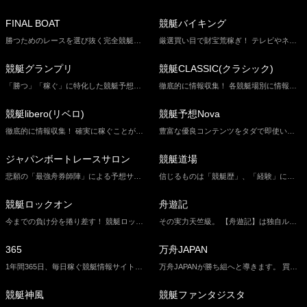
の特徴｜競艇
【2017年 モーターボート大賞（G2）】まとめ｜予想や特徴デ
FINAL BOAT
競艇バイキング
【中村 亮太】選手の特徴・優勝回数・得意コース・戦績など
ータ分析など
の特徴｜競艇
勝つためのレースを選び抜く完全競艇投資 何事もにも敗者と勝者がいます。 ほとんどの方は負けていて大金を獲得することに夢を見ています。 ただ、ごくわずかの勝者は『勝てる方法』を知っています。 そして、増やしたお金をさらに増・・・
厳選買い目で財宝荒稼ぎ！ テレビやネット、ラジオなど限られた情報だけで、競艇は勝てません。 しかし競艇バイキングは 「常に新しい情報を持っている」 「取捨選択できる多くの情報を持っている」 「信頼性の高い情報を持っている・・・
【2017年 ヤングダービー（G1）】まとめ｜予想や特徴データ
【中村 晃朋】選手の特徴・優勝回数・得意コース・戦績など
分析など
競艇グランプリ
競艇CLASSIC(クラシック)
の特徴｜競艇
「勝つ」「稼ぐ」に特化した競艇予想サイトが誕生！ 残念ながら理論上、100％の的中率は不可能です。 ですが、その可能性も限りになく100％に近づける「情報収集力」こそが、競艇グランプリとしての強み! 「稼ぐ競艇」をコンセ・・・
徹底的に情報収集！ 各競艇場別に情報員を配置、プロの予想師、関係者、最高峰の情報をご提供！ 投資を少なくして稼ぐ！ これを目標に一攫千金より持続的に安心して得られる利益をご提供します。 的中率を上げるだけなら、買い目を増・・・
【2017年 レディースチャレンジカップ（G2）】まとめ｜予想
【中村 有裕】選手の特徴・優勝回数・得意コース・戦績など
や特徴データ分析など
競艇libero(リベロ)
競艇予想Nova
の特徴｜競艇
【2017年 レディースチャンピオン（G1）】まとめ｜予想や特
徹底的に情報収集！ 確実に稼ぐことができる競艇予想サイトはあるのか？ 疑っているだけで体験を避けているそこのあなた、損をしていますよ! 【競艇リベロ】は全国各地の競艇場をホームとし、的中率の高い情報のみを提供しています。・・・
豊富な優良コンテンツをタダで即使いたい放題！！ 競艇予想ＮＯＶＡ-ノヴァ-を設立した理由はただ一つ、「本物の情報サイトとは、本物の当たる予想とは、どんなものなのか」を一人でも多くの競艇ファンや競艇に興味を持ってくれた人に・・・
【中村 桃佳】選手の特徴・優勝回数・得意コース・戦績など
徴データ分析など
ジャパンボートレースサロン
競艇道場
の特徴｜競艇
【2017年 児島キングカップ（G1）】まとめ｜予想や特徴デー
悲願の「最強舟券師陣」による予想サイト開設！ JAPAN BOAT RACE SALONには圧倒的な実力を誇るプロフェッショナルが常駐! 全体をリードするのがロイヤル認定された精鋭の3大予想師! 近しい者に講演会や講義を・・・
信じるものは「競艇歴」、「経験」に勝るものなし！ 先々はこの業界で唯一無二の常勝軍である。 勝つ事に拘るということにおいて、我々以上に貪欲な組織は存在しないであろう。精査にかける時間、そして費用など様々な理由はあるが、そ・・・
【中澤 和志】選手の特徴・優勝回数・得意コース・戦績など
タ分析など
の特徴｜競艇
競艇ロックオン
舟遊記
【2017年 全日本王座決定戦（G1）】まとめ｜予想や特徴デー
今までの負け分を捲り差す！ 競艇ロックオンが誇る「鉄壁の布陣」が勝てる予想を毎日提供します。 競艇ロックオンなら競艇の知識は全く不要！ 舟券の買い方を覚えるだけでOK! 万全のサポート体制で会員様の利益を最大限に。 サイ・・・
その実力天竺級。 【舟遊記】は独自ルートを確立することで、他を寄せ付けない圧倒的な高品質・高信頼・高実績の予想獲得を実現しました。毎日全国から選りすぐりの情報で超高額配当をお届けし続けております。他では絶対真似できない太・・・
【中田 竜太】選手の特徴・優勝回数・得意コース・戦績など
タ分析など
の特徴｜競艇
【2017年 大渦大賞（Ｇ1）】まとめ｜予想や特徴データ分析
365
万舟JAPAN
【中谷 朋子】選手の特徴・優勝回数・得意コース・戦績など
など
1年間365日、毎日稼ぐ競艇情報サイト。 今、毎日が楽しいですか？お金に余裕がないせで、つまらない毎日を送っていませんか？そんな、何も楽しくない毎日を過ごしているなら、どうぞお試しください。私たちは、競艇の勝利に必要なこ・・・
万舟JAPANが勝ち組へと導きます。 買い目5点で満足度No.1!!連続的中記録更新中！！毎回大きく稼ぐが競艇の醍醐味!!今や競艇投資は月間500万円を 狙える投資として成立しております。何よりも結果がすべてのこの世界。・・・
の特徴｜競艇
【2017年 尼崎センプルカップ（G1）】まとめ｜予想や特徴デ
競艇神風
競艇ファンタジスタ
【中辻 崇人】選手の特徴・優勝回数・得意コース・戦績など
ータ分析など