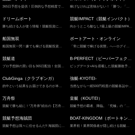
【仁科 さやか】選手の特徴・優勝回数・得意コース・戦績な
特徴データ分析など
365日予想を提供！圧倒的な予想精度で的中に導く競艇予想サイト 過去のデータをくまなく蓄積・統計する“分析力”、常に学習し進化する予想AIの“対応力”、開催会場のリアルタイムな情報を得る“情報収集力”、競艇関係筋との強力・・・
稼げなければ意味がない！「勝つ」「稼ぐ」ための競艇予想サイト あなたは今、競艇を楽しめていますか？今まで競艇で大金を稼げたことはありますか？的中することすらできなくて悔しい思いをしていませんか？勝てない、当たらない、だと・・・
どの特徴｜競艇
【2018年 グランプリシリーズ（SG）】まとめ｜予想や特徴デ
ドリームボート
競艇IMPACT（競艇インパクト）
【今井 美亜】選手の特徴・優勝回数・得意コース・戦績など
ータ分析など
勝ち続ける人が使う情報！競艇投資による資産形成 競艇に限らず、投資において情報が大きなカギを握ることはご存じのとおりです。当社ドリームボートでは長年に至る運営の中で、多くの情報筋との利害調整を行い、確かな情報筋を選定。提・・・
向かうところ敵なし!!最上級の競艇IMPACT情報！味わえコロガシ・帯封・競艇三昧 断言します！アナタは未来を変えられる！こんなご経験はありませんか…？「稼げる」と言われた情報を買ったのに大損…。うまい話に載って使っては・・・
の特徴｜競艇
【2018年 グランプリ（SG）】まとめ｜予想や特徴データ分析
【今井 貴士】選手の特徴・優勝回数・得意コース・戦績など
など
船国無双
ボートアート・オンライン
の特徴｜競艇
船国無双一閃！嫌でも稼げる競艇投資術を体感せよ！ いかに公営ギャンブルの中で最も当てやすいと言われようと、的中には「情報・分析・予想」という要素が重要になってくるのです。この3本の矢が【勝利への鍵】となります。全てを備え・・・
「常に競艇で稼げる状態」へ―ログインして頂きます。 「1レースでいくら」の≪払戻≫ではなく、「●日間でいくら」の≪回収≫で勝負する“＜新＞競艇投資”！最短7日間。毎日当サイトが選定する「勝負レース」の買い目を購入して頂き・・・
【2018年 ダイヤモンドカップ（G1）】まとめ｜予想や特徴デ
【今垣 光太郎】選手の特徴・優勝回数・得意コース・戦績な
ータ分析など
競艇道
B-PERFECT（ビーパーフェクト）
どの特徴｜競艇
【2018年 ダイヤモンドカップ（Ｇ1）】まとめ｜予想や特徴
プロ予想師の買い目を365日配信！全国のレースを徹底監視し、激熱情報を残さずご提供！ 競艇道は、「プロ競艇研究者」「プロ予想師」「元記者」「データ研究者」を揃えた競艇スペシャリスト集団です。わずかな時間で月収100～20・・・
ビッグデータ×AIを搭載した競艇勝敗予測配信システム 過去30年にも及ぶ37個の項目をクリアし、競艇のプロ20人分の予想を精査して、購入してもいいと判断された舟券をあなたにお届けするのがB-PERFECTツールです。ここ・・・
【今村 豊】選手の特徴・優勝回数・得意コース・戦績などの
データ分析など
ClubGinga（クラブギンガ）
強艇-KYOTEI-
特徴｜競艇
【2018年 チャレンジカップ（SG）】まとめ｜予想や特徴デー
的中という結果をお届けできるのが本物の競艇予想サイト。真の情報はここに。 リアルタイムで深く情報を得られるだけの環境と、得た情報を過去の膨大なデータと絡めて分析する力。これが競艇で勝ち続けるための鍵となるのです。知識や経・・・
当然ながら一紙500円程度の競艇各誌や悪質な三流競艇情報サイトの当たらない予想とは断じて違う!! 極端に申し上げますとたとえ絞りに絞った10点であったとしても、的中の他の9点は完全に無駄な投資です。その無駄こそ競艇人口の・・・
【今村暢孝】選手の特徴・優勝回数・得意コース・戦績などの
タ分析など
特徴｜競艇
万舟祭
皇艇（KOUTEI）
【2018年 トーキョー・ベイ・カップ（G1）】まとめ｜予想や
競艇で勝ち組に！“万舟券”続出の【万舟券】 今、再注目の勝てるギャンブル【競艇】を2つの注目理由から分かりやすく紐解く！万舟祭は個人レベルでは不可能な領域の【予想】、膨大な量を取捨選択の上で統合した【情報】、組織として積・・・
競艇予想の覇者、降臨。「究極」の「競艇投資」今すぐ稼がなければ人生がもったいない 「皇艇」は専属スタッフ、スペシャルメンバー、情報筋の方々のご協力で大きな結果を出せました。これにより予想提供数の大幅強化が可能となり、「登・・・
【仲口 博崇】選手の特徴・優勝回数・得意コース・戦績など
特徴データ分析など
の特徴｜競艇
競艇予想海賊団
【2018年 ボートレースクラシック（SG）】まとめ｜予想や特
BOAT-KINGDOM（ボートキングダム）
【仲谷 颯仁】選手の特徴・優勝回数・得意コース・戦績など
徴データ分析など
競艇予想は我々に任せるんだ!! 海賊団に丸乗りでOKだー!! ※iphoneでアクセスすると開きます※ 「競艇予想海賊団」は、毎日開催されるすべての競艇場の競艇予想が無料で見ることができるアプリです！競艇は出走枠が少なく・・・
業界初！業界関係者が隠し続ける競艇機密情報を遂に一般解禁！ 競艇情報サイトの乱立時代を一刀両断！私どもBOAT-KINGDOMは、【本物】だけをお届けします！巷に溢れている力のない情報サイトを淘汰し、心の底から【競艇】を・・・
の特徴｜競艇