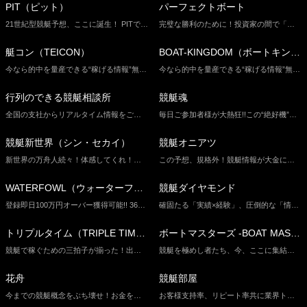
【2018年 マスターズチャンピオン（G1）】まとめ｜予想や特
PIT（ピット）
パーフェクトボート
【佐々木 康幸】選手の特徴・優勝回数・得意コース・戦績な
徴データ分析など
21世紀型競艇予想、ここに誕生！ PITでは高配当情報はもちろんですが、安定した利益獲得を狙うべくAIを導入。入念な分析を繰り返し、的中が見込める情報をご提供しております。風速・気温・水温といった自然環境がレースに与える・・・
完璧な勝利のために！投資家の間で「競艇投資」が選ばれるのは…もはや常識!! いまだに「競艇はギャンブルだ」と考えていますか？答えは「NO」。私たちパーフェクトボートでは、「競艇は投資だ」と考え、会員様に多くの利益をもたら・・・
どの特徴｜競艇
【2018年 モーターボート大賞（G2）】まとめ｜予想や特徴デ
艇コン（TEICON）
BOAT-KINGDOM（ボートキングダム）
【佐々木 裕美】選手の特徴・優勝回数・得意コース・戦績な
ータ分析など
今なら的中を量産できる“稼げる情報”無料配信！ あなたは競艇予想に悩んでいませんか？そんなあなたにベストな解決法をお渡しします。これから、あなたにお渡しするのは【艇コン】!!「確率」を支配した「艇コン」で、競艇はもはやギ・・・
今なら的中を量産できる“稼げる情報”無料配信！ あなたは競艇予想に悩んでいませんか？そんなあなたにベストな解決法をお渡しします。これから、あなたにお渡しするのは【艇コン】!!「確率」を支配した「艇コン」で、競艇はもはやギ・・・
どの特徴｜競艇
【2018年 モーターボート大賞（G2）】まとめ｜予想や特徴デ
行列のできる競艇相談所
【佐藤 翼】選手の特徴・優勝回数・得意コース・戦績などの
ータ分析など
競艇魂
特徴｜競艇
全国の支社からリアルタイム情報をご提供！コロガシ相談件数業界No.1 行列のできる競艇相談所は、全国に支社を持ち、あらゆる競艇場から生の情報を収集、個人では収集不可能な情報量を競艇のプロ集団が徹底解析！現役競艇ユーザーの・・・
毎日ご参加者様が大熱狂!!この“絶好機”は毎日訪れる!!『無料情報』多数公開 夢や目標のある方は競艇投資で成功し、是非それらを叶えて頂きたい!!当サイト競艇魂の有力性を体感していない会員様にとって、我々の説明など謳い文句・・・
【2018年 モーターボート大賞（G2）】まとめ｜予想や特徴デ
【佐藤 隆太郎】選手の特徴・優勝回数・得意コース・戦績な
ータ分析など
競艇新世界（シン・セカイ）
競艇オニアツ
どの特徴｜競艇
【2018年 モーターボート誕生祭（G2）】まとめ｜予想や特徴
新世界の万舟人続々！体感してくれ！令和最高の競艇投資を！ なぜ「競艇新世界」で勝てるのか？圧倒的「情報」量！そして圧倒的「経験」則！さらに、そのすべてをカバーした圧倒的「商品」ラインナップ！！「手っ取り早いお小遣い（副収・・・
この予想、規格外！競艇情報が大金になる時代!! ギャンブル業界には、TVや雑誌では語られない“ある事実”があります。実は投資やギャンブル成功の裏には、必ず協力者が存在するのです。実際のところ、個人投資家やギャンブル初級者・・・
【佐藤博亮】選手の特徴・優勝回数・得意コース・戦績などの
データ分析など
WATERFOWL（ウォーターファウル）
競艇ダイヤモンド
特徴｜競艇
【2018年 モーターボート誕生祭（G2）】まとめ｜予想や特徴
登録即日100万円オーバー獲得可能!! 365日毎日好きな時に稼げる!!出資者が国の為、安全性も保障された公共の競技!!副収入として利用される方も続出!!当社WATERFOWLの1日あたりの3連単の平均的中率は86.9％・・・
確固たる「実績×経験」、圧倒的な「情報量×分析力」、競艇予想のプロ集団、勝つための情報がここにある 勝てないプロ予想師なんて予想師ではありません。「プロの予想サイト」は、長年の経験と実績で培った「情報量×分析力」で、情報・・・
【作間 章】選手の特徴・優勝回数・得意コース・戦績などの
データ分析など
特徴｜競艇
トリプルタイム（TRIPLE TIME）
ボートマスターズ -BOAT MASTERS-
【2018年 レディースオールスター（G2）】まとめ｜予想や特
競艇で稼ぐための三拍子が揃った！出足！伸び足！回り足！ トリプルタイムは、過去の莫大なデータ解析と、現地のリアルタイムな情報、各界のありとあらゆる人脈を駆使し、情報を収集し、トリプルタイム独自のロジックによる高精度な情報・・・
競艇を極めし者たち、今、ここに集結。 競艇を極めた者たちの本気対決！的中するのは当たり前の最強集団が“舟券購入方法”を伝授！！的中の絶対条件“経験と分析力”。競艇にまぐれはない、大波乱は起こるべくして起こる。ボートマスタ・・・
【倉持 莉々】選手の特徴・優勝回数・得意コース・戦績など
徴データ分析など
の特徴｜競艇
花舟
競艇部屋
【2018年 レディースチャレンジカップ（G2）】まとめ｜予想
【出口 舞有子】選手の特徴・優勝回数・得意コース・戦績な
や特徴データ分析など
今までの競艇概念をぶち壊せ！お金を確実に増やしたい人「コイコイ」！ 花舟は、AI（人工知能）で予想する最強投資システムの開発に成功しました。その名も「ミチカゼ」。今世間で何かと話題のAI（人工知能）過去数十年のデータを蓄・・・
お客様支持率、リピート率共に業界トップ!!競艇予想を学ぶならココ 我々競艇部屋の研究結果である独自の情報解析アルゴリズムと蓄積された膨大なデータの組み合わせにより、我々競艇部屋にしか持ちえない超絶必勝法を生み出しました。・・・