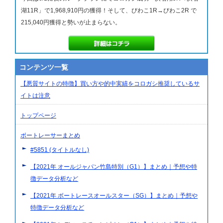
湖11R」で1,968,910円の獲得！そして、びわこ1R→びわこ2R で
215,040円獲得と勢いが止まらない。
コンテンツ一覧
【悪質サイトの特徴】買い方や的中実績をコロガシ推奨しているサ
イトは注意
トップページ
ボートレーサーまとめ
#5851 (タイトルなし)
【2021年 オールジャパン竹島特別（G1）】まとめ｜予想や特
徴データ分析など
【2021年 ボートレースオールスター（SG）】まとめ｜予想や
特徴データ分析など