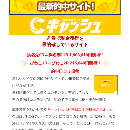
舟券で現金獲得を
最的確しているサイト
浜名湖9R→浜名湖11R 1,968,910円獲得!!
びわこ1R→びわこ2R 215,040円獲得!!
的中口コミ投稿
新しいタイプの競艇予想サイトでLINE登録で簡単
に登録が可能。
無料情報だけでは無くコンテンツも充実しており、
初心者向けコンテンツ等、初めてでも充分に稼ぐ事が可能！
競艇業界を騒がせてる
キャッシュに的中口コミが投稿されました！
今回は6/1に夜のルークプランにてコロガシ成功「浜名湖9R→浜名
湖11R」で1,968,910円の獲得！そして、びわこ1R→びわこ2R で