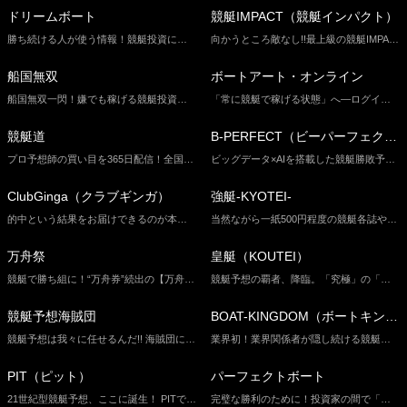
ドリームボート
競艇IMPACT（競艇インパクト）
【今井 美亜】選手の特徴・優勝回数・得意コース・戦績など
ータ分析など
勝ち続ける人が使う情報！競艇投資による資産形成 競艇に限らず、投資において情報が大きなカギを握ることはご存じのとおりです。当社ドリームボートでは長年に至る運営の中で、多くの情報筋との利害調整を行い、確かな情報筋を選定。提・・・
向かうところ敵なし!!最上級の競艇IMPACT情報！味わえコロガシ・帯封・競艇三昧 断言します！アナタは未来を変えられる！こんなご経験はありませんか…？「稼げる」と言われた情報を買ったのに大損…。うまい話に載って使っては・・・
の特徴｜競艇
【2018年 グランプリ（SG）】まとめ｜予想や特徴データ分析
【今井 貴士】選手の特徴・優勝回数・得意コース・戦績など
など
船国無双
ボートアート・オンライン
の特徴｜競艇
船国無双一閃！嫌でも稼げる競艇投資術を体感せよ！ いかに公営ギャンブルの中で最も当てやすいと言われようと、的中には「情報・分析・予想」という要素が重要になってくるのです。この3本の矢が【勝利への鍵】となります。全てを備え・・・
「常に競艇で稼げる状態」へ―ログインして頂きます。 「1レースでいくら」の≪払戻≫ではなく、「●日間でいくら」の≪回収≫で勝負する“＜新＞競艇投資”！最短7日間。毎日当サイトが選定する「勝負レース」の買い目を購入して頂き・・・
【2018年 ダイヤモンドカップ（G1）】まとめ｜予想や特徴デ
【今垣 光太郎】選手の特徴・優勝回数・得意コース・戦績な
ータ分析など
競艇道
B-PERFECT（ビーパーフェクト）
どの特徴｜競艇
【2018年 ダイヤモンドカップ（Ｇ1）】まとめ｜予想や特徴
プロ予想師の買い目を365日配信！全国のレースを徹底監視し、激熱情報を残さずご提供！ 競艇道は、「プロ競艇研究者」「プロ予想師」「元記者」「データ研究者」を揃えた競艇スペシャリスト集団です。わずかな時間で月収100～20・・・
ビッグデータ×AIを搭載した競艇勝敗予測配信システム 過去30年にも及ぶ37個の項目をクリアし、競艇のプロ20人分の予想を精査して、購入してもいいと判断された舟券をあなたにお届けするのがB-PERFECTツールです。ここ・・・
【今村 豊】選手の特徴・優勝回数・得意コース・戦績などの
データ分析など
ClubGinga（クラブギンガ）
強艇-KYOTEI-
特徴｜競艇
【2018年 チャレンジカップ（SG）】まとめ｜予想や特徴デー
的中という結果をお届けできるのが本物の競艇予想サイト。真の情報はここに。 リアルタイムで深く情報を得られるだけの環境と、得た情報を過去の膨大なデータと絡めて分析する力。これが競艇で勝ち続けるための鍵となるのです。知識や経・・・
当然ながら一紙500円程度の競艇各誌や悪質な三流競艇情報サイトの当たらない予想とは断じて違う!! 極端に申し上げますとたとえ絞りに絞った10点であったとしても、的中の他の9点は完全に無駄な投資です。その無駄こそ競艇人口の・・・
【今村暢孝】選手の特徴・優勝回数・得意コース・戦績などの
タ分析など
特徴｜競艇
万舟祭
皇艇（KOUTEI）
【2018年 トーキョー・ベイ・カップ（G1）】まとめ｜予想や
競艇で勝ち組に！“万舟券”続出の【万舟券】 今、再注目の勝てるギャンブル【競艇】を2つの注目理由から分かりやすく紐解く！万舟祭は個人レベルでは不可能な領域の【予想】、膨大な量を取捨選択の上で統合した【情報】、組織として積・・・
競艇予想の覇者、降臨。「究極」の「競艇投資」今すぐ稼がなければ人生がもったいない 「皇艇」は専属スタッフ、スペシャルメンバー、情報筋の方々のご協力で大きな結果を出せました。これにより予想提供数の大幅強化が可能となり、「登・・・
【仲口 博崇】選手の特徴・優勝回数・得意コース・戦績など
特徴データ分析など
の特徴｜競艇
競艇予想海賊団
【2018年 ボートレースクラシック（SG）】まとめ｜予想や特
BOAT-KINGDOM（ボートキングダム）
【仲谷 颯仁】選手の特徴・優勝回数・得意コース・戦績など
徴データ分析など
競艇予想は我々に任せるんだ!! 海賊団に丸乗りでOKだー!! ※iphoneでアクセスすると開きます※ 「競艇予想海賊団」は、毎日開催されるすべての競艇場の競艇予想が無料で見ることができるアプリです！競艇は出走枠が少なく・・・
業界初！業界関係者が隠し続ける競艇機密情報を遂に一般解禁！ 競艇情報サイトの乱立時代を一刀両断！私どもBOAT-KINGDOMは、【本物】だけをお届けします！巷に溢れている力のない情報サイトを淘汰し、心の底から【競艇】を・・・
の特徴｜競艇
【2018年 マスターズチャンピオン（G1）】まとめ｜予想や特
PIT（ピット）
パーフェクトボート
【佐々木 康幸】選手の特徴・優勝回数・得意コース・戦績な
徴データ分析など
21世紀型競艇予想、ここに誕生！ PITでは高配当情報はもちろんですが、安定した利益獲得を狙うべくAIを導入。入念な分析を繰り返し、的中が見込める情報をご提供しております。風速・気温・水温といった自然環境がレースに与える・・・
完璧な勝利のために！投資家の間で「競艇投資」が選ばれるのは…もはや常識!! いまだに「競艇はギャンブルだ」と考えていますか？答えは「NO」。私たちパーフェクトボートでは、「競艇は投資だ」と考え、会員様に多くの利益をもたら・・・