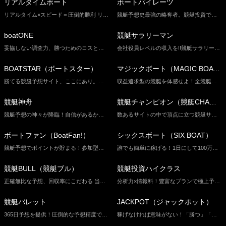
リアルタイムボート
ボートパイレーツ
【中辻博訓】選手の特徴・優勝回数・得意コース・戦績などの
など
リアルタイム×スピード＝圧倒的勝利 リアルタイムに見て勝つ3つの選艇眼。記者の眼・データ解析の眼・プロ舟券師の眼、リアルタイムと各専門家の「目」に拘った利益へのスピード感で情報の最前線にいるからこそ見える勝利への道！レー・・・
競艇予想史最強の略奪者。競艇投資で最強になる。 試行錯誤の末に「奪う側」のノウハウを確立。ボートパイレーツのリリースには、多くの苦労や困難がありました。おおよそ5年間にも及んだトライアル期間では、 何度も壁にぶち当たり、・・・
特徴｜競艇
【2017年 海の王者決定戦（G1）】まとめ｜予想や特徴データ
【中野 次郎】選手の特徴・優勝回数・得意コース・戦績など
分析など
boatONE
競艇サラリーマン
の特徴｜競艇
妥協しない調査力、勝つためのコスとは一切惜しみません！ ボートワンは「お客様自身」に競艇の知識をおすそ分けし、WINWINの関係を構築することで”競艇界を今以上に盛り上げたい”そんなコンセプトの元・・・
会社役員レベルの収入を!!競艇サラリーマンはきっとあなたの力になる 平成から令和になっても、税金や社会保障は大幅に増え、家計を圧迫するばかり。それでも国の財政赤字の悪化は拡大していることをご存じでしょうか？今後さらなる増・・・
【2017年 福岡チャンピオンカップ（G1）】まとめ｜予想や特
【丸岡 正典】選手の特徴・優勝回数・得意コース・戦績など
徴データ分析など
BOATSTAR（ボートスター）
マジックボート（MAGIC BOAT）
の特徴｜競艇
【2017年 競帝王決定戦（G1）】まとめ｜予想や特徴データ分
勝てる競艇予想サイト、ここにあり。予想的中の流星群 あなたは競艇予想で「稼ぐ」ことが出来ていますか？あなたは「今」この現状に満足していますか？稼げないとなってしまうと「辞めたい」という気持ちが大きくなってしまいます。「稼・・・
収益追求型の競艇を体感せよ！全競艇場に常駐する情報員＋プロ予想家＋テクニカル分析 競艇投資にAIを導入しているシステムは数多くありますが、そのうちのほとんどが高精度の予測が出来ているとは言えません。なぜか？それはルール変・・・
【丸野 一樹】選手の特徴・優勝回数・得意コース・戦績など
析など
競艇神舟
競艇チャンピオン（競艇CHAMPION）
の特徴｜競艇
【2017年 赤城雷神杯（G1）】まとめ｜予想や特徴データ分析
競艇予想の神々が降臨！自信があるからこそ競艇予想の神話が今始まる!! 競艇神舟では競艇における神となるべく徹底した舟券戦略が練られ、お客様の稼ぎたいという思いに対して常に100％ご満足いただけるものを目指し、情報取得、精・・・
数あるサイトの中で頂点に立つ競艇サイト。本気の情報を無料で公開中！ 今まで情報サイトに騙されたことはありませんか？競艇CHAMPIONがそんな悪印象をふっとばします!!「当たりやすいだけでは稼げません」！「AIだけでは競・・・
【久田敏之】選手の特徴・優勝回数・得意コース・戦績などの
など
特徴｜競艇
ボートファン（BoatFan!）
シックスボート（SIX BOAT）
【2017年 高松宮記念特別競走（G1）】まとめ｜予想や特徴デ
競艇予想でポイントが貯まる！参加型競艇予想コミュニティ BoatFan!では、全国24か所で開催されている競艇について、365日予想受付&公開しています。みんなの予想はレース終了後に集計して、的中率・回収率・予・・・
誰でも簡単に稼げる！1日にして100万円以上の利益も可能に！ 当サイトシックスボートは情報の仕入れに仲介は使わず、時間をかけて直接情報元との関係を構築。情報収集の最短ルートを確立致しました。人を挟めば挟むほど精査部へ届く・・・
【乙藤 智史】選手の特徴・優勝回数・得意コース・戦績など
ータ分析など
の特徴｜競艇
【2018年 オールジャパン竹島特別（G1）】まとめ｜予想や特
競艇BULL（競艇ブル）
競艇投資ハイクラス
【井口 佳典】選手の特徴・優勝回数・得意コース・戦績など
徴データ分析など
正確無比な予想、回収率にこだわる 当サイト競艇ブルは長年に渡って信頼関係を築いた業界関係者との太いパイプがございます。情報は鮮度が命。情報の仕入れに関しては高鮮度はもちろん、プロの意見から些細な変化まで逃さず、貪欲に収集・・・
分析力×情報料！豊富なプランで極上予想をご提供!!! ※iphoneでアクセスすると開きます※ 競艇投資ハイクラスは競艇史上最強のAIを搭載した最先端の競艇予想アプリです。的中率・高配当・安定感を重視した投資感覚の競艇運・・・
の特徴｜競艇
【2018年 クイーンズクライマックス（G1）】まとめ｜予想や
競艇バレット
JACKPOT（ジャックポット）
【仁科 さやか】選手の特徴・優勝回数・得意コース・戦績な
特徴データ分析など
365日予想を提供！圧倒的な予想精度で的中に導く競艇予想サイト 過去のデータをくまなく蓄積・統計する“分析力”、常に学習し進化する予想AIの“対応力”、開催会場のリアルタイムな情報を得る“情報収集力”、競艇関係筋との強力・・・
稼げなければ意味がない！「勝つ」「稼ぐ」ための競艇予想サイト あなたは今、競艇を楽しめていますか？今まで競艇で大金を稼げたことはありますか？的中することすらできなくて悔しい思いをしていませんか？勝てない、当たらない、だと・・・
どの特徴｜競艇
【2018年 グランプリシリーズ（SG）】まとめ｜予想や特徴デ