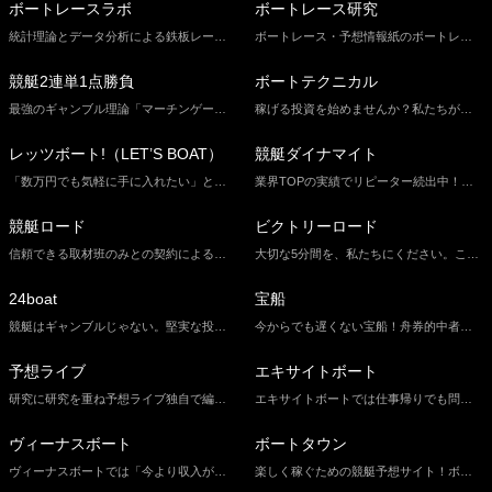
タ分析など
ボートレースラボ
ボートレース研究
【吉田裕平】選手の特徴・優勝回数・得意コース・戦績などの
統計理論とデータ分析による鉄板レースを毎日配信! ボートレースラボでは、運や勘に頼らず、論理的に競艇を紐解いていくことを目的とした、競艇応援＆データ分析・予想情報サイトです。鉄板レースとその買い目をロジカルに算出するため・・・
ボートレース・予想情報紙のボートレース研究です。 「ボートレース研究」は、研究出版が発行している競艇専門誌で、主に関東地区のレースを取り扱っています。全国のセブンイレブンのマルチコピー機から、ボートレース研究からの最新情・・・
【2021年 びわこ大賞（G1）】まとめ｜予想や特徴データ分析
特徴｜競艇
など
競艇2連単1点勝負
ボートテクニカル
【向井 美鈴】選手の特徴・優勝回数・得意コース・戦績など
【2021年 ウェイキーカップ（G1）】まとめ｜予想や特徴デー
最強のギャンブル理論「マーチンゲール法」を活用して安定収益化を実践。 私たち競艇2連単1点勝負は、全国にある24競艇場から厳選された5レース予想で、「競艇は勝てる」ということを証明することに努めています。理論上は100％・・・
稼げる投資を始めませんか？私たちが成功へと導きます。 「毎月給料以外の収入が欲しい」「お金が欲しいけど、稼ぎ方が分からない」「ギャンブルや投資の経験はあるが、儲からなかった」というそこのあなた。私たちボートテクニカルは、・・・
の特徴｜競艇
タ分析など
レッツボート!（LET’S BOAT）
競艇ダイナマイト
【向所 浩二】選手の特徴・優勝回数・得意コース・戦績など
【2021年 オーシャンカップ（SG）】まとめ｜予想や特徴デー
「数万円でも気軽に手に入れたい」という方も「大変でも、数百万稼ぎたい」という方も私達にお任せ下さい！ レッツボート!では365日、「稼げる競艇情報」を公開しています。「数万、数十万、数百万」もの稼ぎを現実する―。それを可・・・
業界TOPの実績でリピーター続出中！あなたの知らないダイナマイト情報がここに！ 競艇において「レース選定とレースにおける各情報の収集」「適切な券種の選定」「購入する点数とその資金配分」の3つの要素はとても重要です。しかし・・・
の特徴｜競艇
タ分析など
【喜多須 杏奈】選手の特徴・優勝回数・得意コース・戦績な
競艇ロード
ビクトリーロード
【2021年 クイーンズクライマックス（G1）】まとめ｜予想や
どの特徴｜競艇
信頼できる取材班のみとの契約による【情報力】と情報を精査するプロ予想屋による【予想力】！それこそが競艇ロードの強み！ 競艇ロードの情報ルートは元選手、現役新聞記者、番組構成員、そしてプロ予想家など「競艇関係者」と太いパイ・・・
大切な5分間を、私たちにください。この5分間は、あなた様がこのページを読むのに必要な時間です。 あなたは「競艇で効率よくお金を稼ぎたい」と思いませんか？もし思うようでしたら私たちビクトリーロードにお任せください！私たちビ・・・
特徴データ分析など
【土屋 千明】選手の特徴・優勝回数・得意コース・戦績など
24boat
【2021年 グランドチャンピオン（SG）】まとめ｜予想や特徴
宝船
の特徴｜競艇
データ分析など
競艇はギャンブルじゃない。堅実な投資だ。 あなたは競艇のことをくたびれたオジさんのギャンブルだと思っていませんか？だとすれば大きな損失です。「競艇」とは安定した長期的利益を365日得られる「投資」です。24ボートが独自に・・・
今からでも遅くない宝船！舟券的中者続出中！競艇で稼ぎたいならこの方法を使え！ 宝船は競艇をこよなく愛し、競艇を徹底的に研究してきた宝船と申します。宝船が独自に生み出した【○○法】を組み合わせることで、より可能性を広げるこ・・・
【土屋 南】選手の特徴・優勝回数・得意コース・戦績などの
【2021年 グランプリシリーズ（SG）】まとめ｜予想や特徴デ
予想ライブ
エキサイトボート
特徴｜競艇
ータ分析など
研究に研究を重ね予想ライブ独自で編み出した究極の予想法！他では真似できない圧倒的完成度！ 予想ライブが独自に編み出したトータルマチング法！レース場ごとの入着率に加えて「天候や風向きによる入着率」「選手の枠順別入着率」「過・・・
エキサイトボートでは仕事帰りでも問題なし！ナイターもお任せください！夜も稼げる！ エキサイトボートは競艇でメシを食って頂くために、内部情報や膨大な数のデータを駆使して、皆様に厳選情報の提供を行っております。ありとあらゆる・・・
【土屋 智則】選手の特徴・優勝回数・得意コース・戦績など
【2021年 グランプリ（SG）】まとめ｜予想や特徴データ分析
の特徴｜競艇
ヴィーナスボート
ボートタウン
など
ヴィーナスボートでは「今より収入があれば」「副業したいけど知識がない」「空いた時間にお金を稼ぎたい」そんな願いを叶えます！！ ヴィーナスボートがご提供する投資手段ｇは最も効率良く稼ぐためのボートレース競艇投資。経験・専門・・・
楽しく稼ぐための競艇予想サイト！ボートタウン！ ボートタウンで結果が出ているからこそオススメ出来るボートレース的中情報！！安全性、的中率、配当率、全てのバランスでその他のギャンブル、金融商品を超える結果をお届け出来るのが・・・
【坂口 周】選手の特徴・優勝回数・得意コース・戦績などの
【2021年 ダイヤモンドカップ（G1）】まとめ｜予想や特徴デ