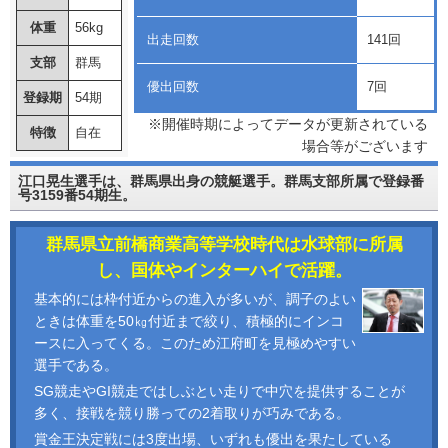
体重
56kg
出走回数
141回
支部
群馬
優出回数
7回
登録期
54期
※開催時期によってデータが更新されている
特徴
自在
場合等がございます
江口晃生選手は、群馬県出身の競艇選手。群馬支部所属で登録番
号3159番54期生。
群馬県立前橋商業高等学校時代は水球部に所属
し、国体やインターハイで活躍。
基本的には枠付近からの進入が多いが、調子のよい
ときは体重を50㎏付近まで絞り、積極的にインコ
ースに入ってくる。このため江府町を見極めやすい
選手である。
SG競走やGI競走ではしぶとい走りで中穴を提供することが
多く、接戦を競り勝っての2着取りが巧みである。
賞金王決定戦には3度出場、いずれも優出を果たしている