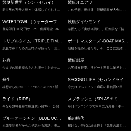
競艇新世界（シン・セカイ）
競艇オニアツ
どの特徴｜競艇
【2018年 モーターボート誕生祭（G2）】まとめ｜予想や特徴
新世界の万舟人続々！体感してくれ！令和最高の競艇投資を！ なぜ「競艇新世界」で勝てるのか？圧倒的「情報」量！そして圧倒的「経験」則！さらに、そのすべてをカバーした圧倒的「商品」ラインナップ！！「手っ取り早いお小遣い（副収・・・
この予想、規格外！競艇情報が大金になる時代!! ギャンブル業界には、TVや雑誌では語られない“ある事実”があります。実は投資やギャンブル成功の裏には、必ず協力者が存在するのです。実際のところ、個人投資家やギャンブル初級者・・・
【佐藤博亮】選手の特徴・優勝回数・得意コース・戦績などの
データ分析など
WATERFOWL（ウォーターファウル）
競艇ダイヤモンド
特徴｜競艇
【2018年 モーターボート誕生祭（G2）】まとめ｜予想や特徴
登録即日100万円オーバー獲得可能!! 365日毎日好きな時に稼げる!!出資者が国の為、安全性も保障された公共の競技!!副収入として利用される方も続出!!当社WATERFOWLの1日あたりの3連単の平均的中率は86.9％・・・
確固たる「実績×経験」、圧倒的な「情報量×分析力」、競艇予想のプロ集団、勝つための情報がここにある 勝てないプロ予想師なんて予想師ではありません。「プロの予想サイト」は、長年の経験と実績で培った「情報量×分析力」で、情報・・・
【作間 章】選手の特徴・優勝回数・得意コース・戦績などの
データ分析など
特徴｜競艇
トリプルタイム（TRIPLE TIME）
ボートマスターズ -BOAT MASTERS-
【2018年 レディースオールスター（G2）】まとめ｜予想や特
競艇で稼ぐための三拍子が揃った！出足！伸び足！回り足！ トリプルタイムは、過去の莫大なデータ解析と、現地のリアルタイムな情報、各界のありとあらゆる人脈を駆使し、情報を収集し、トリプルタイム独自のロジックによる高精度な情報・・・
競艇を極めし者たち、今、ここに集結。 競艇を極めた者たちの本気対決！的中するのは当たり前の最強集団が“舟券購入方法”を伝授！！的中の絶対条件“経験と分析力”。競艇にまぐれはない、大波乱は起こるべくして起こる。ボートマスタ・・・
【倉持 莉々】選手の特徴・優勝回数・得意コース・戦績など
徴データ分析など
の特徴｜競艇
花舟
競艇部屋
【2018年 レディースチャレンジカップ（G2）】まとめ｜予想
【出口 舞有子】選手の特徴・優勝回数・得意コース・戦績な
や特徴データ分析など
今までの競艇概念をぶち壊せ！お金を確実に増やしたい人「コイコイ」！ 花舟は、AI（人工知能）で予想する最強投資システムの開発に成功しました。その名も「ミチカゼ」。今世間で何かと話題のAI（人工知能）過去数十年のデータを蓄・・・
お客様支持率、リピート率共に業界トップ!!競艇予想を学ぶならココ 我々競艇部屋の研究結果である独自の情報解析アルゴリズムと蓄積された膨大なデータの組み合わせにより、我々競艇部屋にしか持ちえない超絶必勝法を生み出しました。・・・
どの特徴｜競艇
【2018年 中国地区選手権（G1）】まとめ｜予想や特徴データ
舟生
SECOND LIFE（セカンドライフ）
【前本 泰和】選手の特徴・優勝回数・得意コース・戦績など
分析など
構想から約2年・・・ついにOPEN！活きた「生」の情報をご提供 1レースあたり出走6艇だから競馬よりも圧倒的に的中しやすい！全国24会場で年間365日毎日レースが開催！北は群馬から南は長崎まで幅広いコネクション・ネットワ・・・
今だけ!!HCメソッド適応の勝負買い目を完全無料でプレゼント！ SECOND LIFEは、独自に編み出した【HCメソッド】という方法を用いて、皆様に「最高の印（買い目）」を提供しております。各分野に設置した専門チームによ・・・
の特徴｜競艇
【2018年 九州地区選手権（G1）】まとめ｜予想やデータ分析
ライド（RIDE）
スプラッシュ（SPLASH!!!）
【前沢 丈史】選手の特徴・優勝回数・得意コース・戦績など
や出走馬など
今なら無料登録で厳選買い目365日公開中！ 競艇情報ライドが誇る圧倒的情報網で全国制覇！競艇情報ライドが一番こだわるのは情報の鮮度。全国24ヶ所の競艇場にライド専属の取材スタッフを常駐し、最新情報をリアルタイムで入手。こ・・・
毎日パソコン1つで簡単に万舟券！ボートレース専門情報サイト SPLASH!!!は、的中を経て人々の幸福を中心に考え、日々進化を求めて運営しております。他社には真似できないシステム開発、他社には入手できない情報を入手するこ・・・
の特徴｜競艇
【2018年 全日本王者決定戦（G1）】まとめ｜予想や特徴デー
ブルーオーシャン（BLUE OCEAN）
船の時代
【前田 将太】選手の特徴・優勝回数・得意コース・戦績など
タ分析など
の特徴｜競艇
元競艇記者だからこそ話せる裏話、勝てる予想！ サイトで使える！登録ポイント「1万円」を進呈!!登録即日一撃100万円コロガシドリーム!!【自信・経験・情報】元記者「Mr.オーシャン」がお届けするプロフェッショナルな競艇予・・・
稼げない時代に終止符！『競艇の底力』魅せます！ 船の時代では、「全国24ヶ所の競艇場に情報収集スタッフを配置」「さらには現地で契約に成功した予想士」の2つのルートから『厳選激アツ情報』を直送することに成功しております。こ・・・
【2018年 全日本王者決定戦（G1）】まとめ｜予想や特徴デー