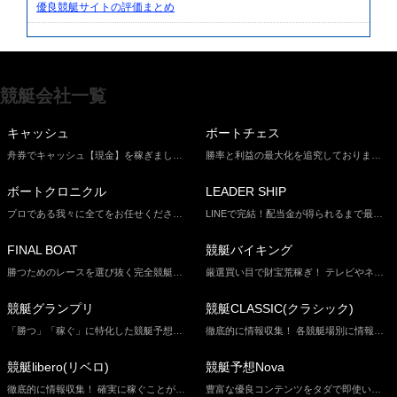
優良競艇サイトの評価まとめ
の特徴｜競艇
【2017年 チャレンジカップ（SG）】まとめ｜予想や特徴デー
【下條 雄太郎】選手の特徴・優勝回数・得意コース・戦績な
タ分析など
どの特徴｜競艇
【2017年 トコタンキング決定戦（G1）】まとめ｜予想や特徴
競艇会社一覧
【中岡 正彦】選手の特徴・優勝回数・得意コース・戦績など
データ分析など
の特徴｜競艇
【2017年 ボートレースダービー（SG）】まとめ｜予想や特徴
キャッシュ
ボートチェス
【中島 孝平】選手の特徴・優勝回数・得意コース・戦績など
データ分析など
舟券でキャッシュ【現金】を稼ぎましょう！ 令和になってから世界は混沌としています。 コロナで世界がパンデミックになり、そうこうしている間にウクライナで戦争が始まりました。 為替も急激な円安で、これから経済も不安定な状況へ・・・
勝率と利益の最大化を追究しております！ ボートレースで利益をあげるにはまず第一に正確な情報を手にしているか。次に短期的では無く長期的な視点を持ち、戦略的に戦う事が出来ているか。 大きくこの2つがクリア出来ていなければ損失・・・
の特徴｜競艇
【2017年 ボートレースメモリアル（SG）】まとめ｜予想や特
ボートクロニクル
LEADER SHIP
【中川 りな】選手の特徴・優勝回数・得意コース・戦績など
徴データ分析など
プロである我々に全てをお任せください！！ 競艇に関する知識が無くてもご安心ください。予想に関しては我々プロが情報収集情報精査予想全てを代わりに行わせていただきます。 最大限効率化したプロだからこそ成せる大規模なチームを有・・・
LINEで完結！配当金が得られるまで最短15分！ 弊社には競艇に興味のない者も多数在籍しております。 その多くはトレーダー（投資家）として活動しているため、競艇をギャンブルとしてではなく「投資」としてとらえているのです。・・・
の特徴｜競艇
【2017年 モーターボート大賞（G2）】まとめ｜予想や特徴デ
FINAL BOAT
競艇バイキング
【中村 亮太】選手の特徴・優勝回数・得意コース・戦績など
ータ分析など
の特徴｜競艇
勝つためのレースを選び抜く完全競艇投資 何事もにも敗者と勝者がいます。 ほとんどの方は負けていて大金を獲得することに夢を見ています。 ただ、ごくわずかの勝者は『勝てる方法』を知っています。 そして、増やしたお金をさらに増・・・
厳選買い目で財宝荒稼ぎ！ テレビやネット、ラジオなど限られた情報だけで、競艇は勝てません。 しかし競艇バイキングは 「常に新しい情報を持っている」 「取捨選択できる多くの情報を持っている」 「信頼性の高い情報を持っている・・・
【2017年 ヤングダービー（G1）】まとめ｜予想や特徴データ
【中村 晃朋】選手の特徴・優勝回数・得意コース・戦績など
分析など
競艇グランプリ
競艇CLASSIC(クラシック)
の特徴｜競艇
「勝つ」「稼ぐ」に特化した競艇予想サイトが誕生！ 残念ながら理論上、100％の的中率は不可能です。 ですが、その可能性も限りになく100％に近づける「情報収集力」こそが、競艇グランプリとしての強み! 「稼ぐ競艇」をコンセ・・・
徹底的に情報収集！ 各競艇場別に情報員を配置、プロの予想師、関係者、最高峰の情報をご提供！ 投資を少なくして稼ぐ！ これを目標に一攫千金より持続的に安心して得られる利益をご提供します。 的中率を上げるだけなら、買い目を増・・・
【2017年 レディースチャレンジカップ（G2）】まとめ｜予想
【中村 有裕】選手の特徴・優勝回数・得意コース・戦績など
や特徴データ分析など
競艇libero(リベロ)
競艇予想Nova
の特徴｜競艇
【2017年 レディースチャンピオン（G1）】まとめ｜予想や特
徹底的に情報収集！ 確実に稼ぐことができる競艇予想サイトはあるのか？ 疑っているだけで体験を避けているそこのあなた、損をしていますよ! 【競艇リベロ】は全国各地の競艇場をホームとし、的中率の高い情報のみを提供しています。・・・
豊富な優良コンテンツをタダで即使いたい放題！！ 競艇予想ＮＯＶＡ-ノヴァ-を設立した理由はただ一つ、「本物の情報サイトとは、本物の当たる予想とは、どんなものなのか」を一人でも多くの競艇ファンや競艇に興味を持ってくれた人に・・・