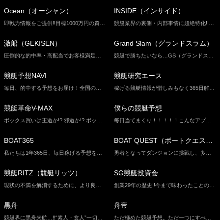
【北村征嗣】選手の特徴・優勝回数・得意コース・戦績などの
タ分析など
Ocean（オーシャン）
INSIDE（インサイド）
特徴｜競艇
即戦力情報をご提供!!目標1000万円の資産形成サポート 圧倒的な情報量×分析力を兼ね備えたプロが選ぶ期待のレース情報を今だけ無料でご提供致します!!Oceanには、プロ予想師・新聞記者・元レーサーといった業界関係者とい・・・
競艇業界の裏側・内部事情に超絶特化!!1万5000円がなんと一撃60万OVER!!! 業界の最深部に喰い込んだ(秘)情報だからこそ、週5で訪れる札束獲得の絶好機!!平日だけでも、週末だけでも、欲張りに週5毎日でも、競艇で・・・
【2018年 全日本覇者決定戦（G1）】まとめ｜予想やデータ分
【原田 幸哉】選手の特徴・優勝回数・得意コース・戦績など
析や出走馬など
激船（GEKISEN）
Grand Slam（グランドスラム）
の特徴｜競艇
【2018年 北陸艇王決戦（G1）】まとめ｜予想や特徴データ分
圧倒的な的中率・高配当でお客様満足度業界NO.1!! 【テクニカル分析】と【ボートレース】を組み合わせた、これまでにない最先端の投資スタイルに興味はありませんか？私どもと一緒に競艇投資生活をスタートさせましょう。激船の特・・・
競艇で勝ちたいなら…GS（グランドスラム）と断言します！ 年に9回しかない競艇の最高峰『SG』。その全てを制し、目指すは全的中グランドスラム！圧倒的な【的中確率】【情報精度】【払戻金額】の3拍子が揃った最高峰制度は『SG・・・
【原田 篤志】選手の特徴・優勝回数・得意コース・戦績など
析など
競艇予想NAVI
競艇研究エース
の特徴｜競艇
【2018年 四国地区選手権（G1）】まとめ｜予想や特徴データ
毎日、的中する予想をお届け！全国の競艇場の予想・情報ならお任せあれ。 昼でも夜でもすぐに予想が無料で届く！データや展開・調子まで情報が盛り沢山で予想に役立つものばかり！競艇予想NAVIを使えば万馬券が飛び出す刺激的な生活・・・
稼げる競艇情報が惜しみもなく365日解禁中！ 無数の競艇予想・情報サイトの中から…『競艇研究エース』が選ばれている理由とは!?常に現地にスタッフを派遣しており、会場の状況やエンジンの調子、ボートレーサーの状態などから、一・・・
【古澤光紀】選手の特徴・優勝回数・得意コース・戦績などの
分析など
特徴｜競艇
競艇革命V-MAX
僕らの競艇予想
【2018年 太閤賞（G1）】まとめ｜予想や特徴データ分析など
ボックス買いは王道か!? 邪道か!? ボックス買いではいわゆるトリガミと言われる舟券が当たったにもかかわらず、払戻金額以上の資金で購入していた為に、結果的にマイナスになってしまうこともあるでしょう。しかし例えトリガミだっ・・・
毎日当てまくり！！！！！こんなアプリを待っていた！勝ちたいなら、俺達に任せろ！ ※iphoneでアクセスすると開きます※ 競艇予想の決定版！僕らの競艇予想ではワクワクするようなイベントが盛りだくさん！競艇は、競馬や競輪と・・・
【古結宏】選手の特徴・優勝回数・得意コース・戦績などの特
【2018年 宮島チャンピオンカップ（GⅠ）】まとめ｜予想や
徴｜競艇
特徴データ分析など
BOAT365
BOAT QUEST（ボートクエスト）
【古賀 千晶】選手の特徴・優勝回数・得意コース・戦績など
私たちは1年365日、毎日稼げる予想をご提供します！ BOAT365では「モーニングからナイターまで」のレース情報に対応しています。365日毎日情報提供を行っているため、朝からでも仕事終わりでもいつでも参加可能！リーズナ・・・
勇者となってダンジョンに挑戦し、多額の報奨金をGET！ ボートクエストは、【いずも業界最高水準を維持している高的中率・高配当】【予算や目標金額に合わせた7つのダンジョン】【結果・対応共に満足度の高い運営体制】の3点から今・・・
【2018年 徳山クラウン争奪戦（G1）】まとめ｜予想や特徴デ
の特徴｜競艇
ータ分析など
競艇RITZ（競艇リッツ）
SG競艇投資会
【古賀 繁輝】選手の特徴・優勝回数・得意コース・戦績など
【2018年 徳山クラウン争奪戦（G1）】まとめ｜予想や特徴デ
現状の不満を解消するために、より良い人生をお送りいただくために、我々競艇RITZを是非お役立てください。 我々競艇RITZは独自に研究を重ね、膨大な過去のデータ分析と独自のロジックで編み出した自動解析ツールの元に、現地か・・・
創業29年の歴史!!今まで味わったことのない利益を！ SG競艇投資会は利益を最優先とした競艇投資サイト。少点数に絞り込んだ3連単の買い目によって的中させ、そして巨額の利益を上げております。日々変貌と進化を遂げている競艇で・・・
の特徴｜競艇
ータ分析など
黒舟
舟帝
【吉川 喜継】選手の特徴・優勝回数・得意コース・戦績など
【2018年 戸田プリムローズ（G1）】まとめ｜予想や特徴デー
競艇界に黒舟来航…!!“素人・玄人”一切不問！全会員様、100％勝ち組宣言!! 黒舟では、毎日各種ファクターを駆使した激選情報を無料で公開!!365日常時公開しています。「現地でのリアルタイム情報」「数学的な・・・
ただ極めた競艇予想。ただ一つにすべてを捧げた舟券予想。 60万円をあっさり手に入れたい!!そう思うなら【すべて】を私たち舟帝にお任せください！どうして舟帝で稼ぐことができるのか・・・それは舟帝の情報が、純粋に他と比べて優・・・
の特徴｜競艇