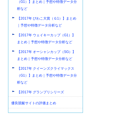
（G1）】まとめ｜予想や特徴データ分
得意コース・戦績などの特徴｜競艇
析など
【三井所 尊春】選手の特徴・優勝回
【2017年 びわこ大賞（Ｇ1）】まとめ
数・得意コース・戦績などの特徴｜競
｜予想や特徴データ分析など
艇
【2017年 ウェイキーカップ（G1）】
【三嶌 誠司】選手の特徴・優勝回
まとめ｜予想や特徴データ分析など
数・得意コース・戦績などの特徴｜競
【2017年 オーシャンカップ（SG）】
艇
まとめ｜予想や特徴データ分析など
【上平 真二】選手の特徴・優勝回
【2017年 クイーンズクライマックス
数・得意コース・戦績などの特徴｜競
（G1）】まとめ｜予想や特徴データ分
艇
析など
【上條 嘉嗣】選手の特徴・優勝回
【2017年 グランプリシリーズ
数・得意コース・戦績などの特徴｜競
（SG）】まとめ｜予想や特徴データ
艇
優良競艇サイトの評価まとめ
分析など
【上條 暢嵩】選手の特徴・優勝回
【2017年 ダイヤモンドカップ
数・得意コース・戦績などの特徴｜競
（G1）】まとめ｜予想や特徴データ分
艇