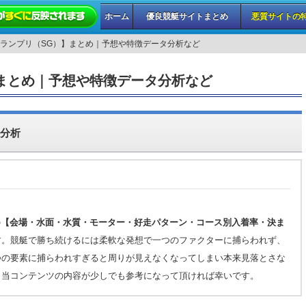
ホーム
優良競艇サイトまとめ
悪質サイトの
 グランプリ（SG）】まとめ｜予想や特徴データ分析など
）】まとめ｜予想や特徴データ分析など
タ分析
の
【会場・水面・水質・モーター・好走パターン・コース別入着率・決ま
す。競艇で勝ち続けるには柔軟な発想で一つのファクターに捕らわれず、
つの要素に捕らわれすぎると周りが見えなくなってしまい本来見落とさな
。当コンテンツの内容が少しでも参考になって頂ければ幸いです。