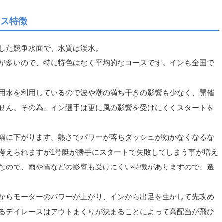
ース特徴
した競争水面で、水質は淡水。
が多いので、特に特色はなく平均的なコースです。インも全国で
用水を利用しているので波や潮の満ち干きの影響も少なく、開催
せん。その為、イン選手は更に風の影響を受けにくくスタートを
幅に下がります。熱さでパワーが落ちダッシュが効かなくなるな
考えられますが1号艇が勝手にスタートで失敗してしまう事が増え
なので、雨や雪などの影響も受けにくい特徴がありますので、選
からモーターのパワーが上がり、インから出足を生かして先攻め
るデイレースはアウトまくりが決まることによって高配当が飛び