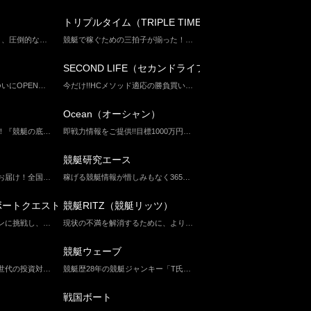
【2017年 浜名湖賞（Ｇ1）】まとめ｜
【中澤 和志】選手の特徴・優勝回
予想や特徴データ分析など
トリプルタイム（TRIPLE TIME）
数・得意コース・戦績などの特徴｜競
確固たる「実績×経験」、圧倒的な「情報量×分析力」、競艇予想のプロ集団、勝つための情報がここにある 勝てないプロ予想師なんて予想師ではありません。「プロの予想サイト」は、長年の経験と実績で培った「情報量×分析力」で、情報・・・
競艇で稼ぐための三拍子が揃った！出足！伸び足！回り足！ トリプルタイムは、過去の莫大なデータ解析と、現地のリアルタイムな情報、各界のありとあらゆる人脈を駆使し、情報を収集し、トリプルタイム独自のロジックによる高精度な情報・・・
【2017年 海の王者決定戦（G1）】ま
艇
とめ｜予想や特徴データ分析など
SECOND LIFE（セカンドライフ）
【中田 竜太】選手の特徴・優勝回
【2017年 福岡チャンピオンカップ
構想から約2年・・・ついにOPEN！活きた「生」の情報をご提供 1レースあたり出走6艇だから競馬よりも圧倒的に的中しやすい！全国24会場で年間365日毎日レースが開催！北は群馬から南は長崎まで幅広いコネクション・ネットワ・・・
今だけ!!HCメソッド適応の勝負買い目を完全無料でプレゼント！ SECOND LIFEは、独自に編み出した【HCメソッド】という方法を用いて、皆様に「最高の印（買い目）」を提供しております。各分野に設置した専門チームによ・・・
数・得意コース・戦績などの特徴｜競
（G1）】まとめ｜予想や特徴データ分
艇
Ocean（オーシャン）
析など
【中谷 朋子】選手の特徴・優勝回
稼げない時代に終止符！『競艇の底力』魅せます！ 船の時代では、「全国24ヶ所の競艇場に情報収集スタッフを配置」「さらには現地で契約に成功した予想士」の2つのルートから『厳選激アツ情報』を直送することに成功しております。こ・・・
即戦力情報をご提供!!目標1000万円の資産形成サポート 圧倒的な情報量×分析力を兼ね備えたプロが選ぶ期待のレース情報を今だけ無料でご提供致します!!Oceanには、プロ予想師・新聞記者・元レーサーといった業界関係者とい・・・
【2017年 競帝王決定戦（G1）】まと
数・得意コース・戦績などの特徴｜競
め｜予想や特徴データ分析など
競艇研究エース
艇
毎日、的中する予想をお届け！全国の競艇場の予想・情報ならお任せあれ。 昼でも夜でもすぐに予想が無料で届く！データや展開・調子まで情報が盛り沢山で予想に役立つものばかり！競艇予想NAVIを使えば万馬券が飛び出す刺激的な生活・・・
稼げる競艇情報が惜しみもなく365日解禁中！ 無数の競艇予想・情報サイトの中から…『競艇研究エース』が選ばれている理由とは!?常に現地にスタッフを派遣しており、会場の状況やエンジンの調子、ボートレーサーの状態などから、一・・・
【2017年 赤城雷神杯（G1）】まとめ
【中辻 崇人】選手の特徴・優勝回
｜予想や特徴データ分析など
数・得意コース・戦績などの特徴｜競
（ボートクエスト）
競艇RITZ（競艇リッツ）
艇
【2017年 高松宮記念特別競走
勇者となってダンジョンに挑戦し、多額の報奨金をGET！ ボートクエストは、【いずも業界最高水準を維持している高的中率・高配当】【予算や目標金額に合わせた7つのダンジョン】【結果・対応共に満足度の高い運営体制】の3点から今・・・
現状の不満を解消するために、より良い人生をお送りいただくために、我々競艇RITZを是非お役立てください。 我々競艇RITZは独自に研究を重ね、膨大な過去のデータ分析と独自のロジックで編み出した自動解析ツールの元に、現地か・・・
（G1）】まとめ｜予想や特徴データ分
【中辻博訓】選手の特徴・優勝回数・
競艇ウェーブ
析など
得意コース・戦績などの特徴｜競艇
今、競艇がアツい！次世代の投資対象である競艇に要注目！ フルスロットルは、全国24か所の競艇場に現地情報収集班を配置】【関係者から得られる業界の裏事情】【多角的分析による徹底分析】などこれらすべてのファクターを組み込み、・・・
競艇歴28年の競艇ジャンキー「T氏」完全企画・監修!!毎週現場で得る情報 競艇ウェーブでは、毎週欠かさず競艇場へ取材に行く競艇ジャンキーT氏の現場レポートや、競艇雑誌をはじめとしたメディアでは取り上げることのないネタなど・・・
【2018年 オールジャパン竹島特別
【中野 次郎】選手の特徴・優勝回
（G1）】まとめ｜予想や特徴データ分
戦国ボート
数・得意コース・戦績などの特徴｜競