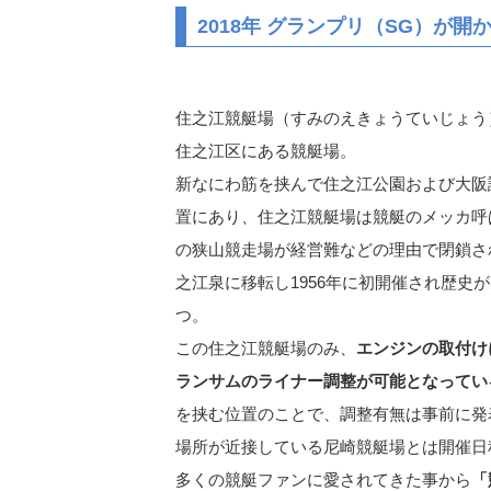
2018年 グランプリ（SG）が
住之江競艇場（すみのえきょうていじょう
住之江区にある競艇場。
新なにわ筋を挟んで住之江公園および大阪
置にあり、住之江競艇場は競艇のメッカ呼
の狭山競走場が経営難などの理由で閉鎖さ
之江泉に移転し1956年に初開催され歴史
つ。
この住之江競艇場のみ、
エンジンの取付け
ランサムのライナー調整が可能となってい
を挟む位置のことで、調整有無は事前に発
場所が近接している尼崎競艇場とは開催日
多くの競艇ファンに愛されてきた事から
「