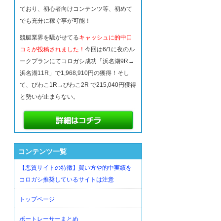
ており、初心者向けコンテンツ等、初めて
でも充分に稼ぐ事が可能！
競艇業界を騒がせてる
キャッシュに的中口
コミが投稿されました！
今回は6/1に夜のル
ークプランにてコロガシ成功「浜名湖9R→
浜名湖11R」で1,968,910円の獲得！そし
て、びわこ1R→びわこ2R で215,040円獲得
と勢いが止まらない。
コンテンツ一覧
【悪質サイトの特徴】買い方や的中実績を
コロガシ推奨しているサイトは注意
トップページ
ボートレーサーまとめ