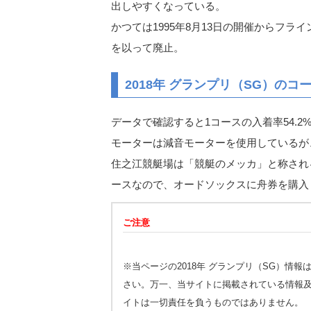
出しやすくなっている。
かつては1995年8月13日の開催からフライ
を以って廃止。
2018年 グランプリ（SG）の
データで確認すると1コースの入着率54.2%
モーターは減音モーターを使用しているが
住之江競艇場は「競艇のメッカ」と称され
ースなので、オードソックスに舟券を購入
ご注意
※当ページの2018年 グランプリ（SG）情
さい。万一、当サイトに掲載されている情報
イトは一切責任を負うものではありません。