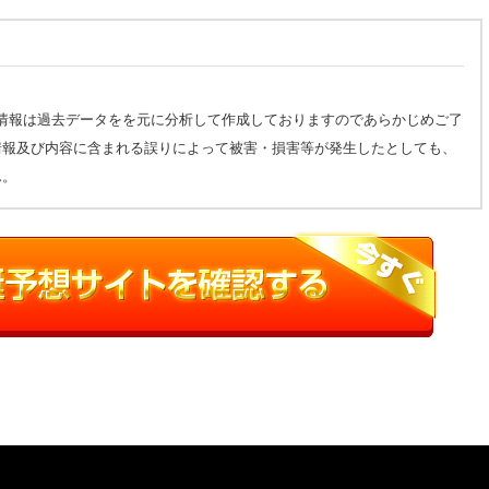
ップ情報は過去データをを元に分析して作成しておりますのであらかじめご了
情報及び内容に含まれる誤りによって被害・損害等が発生したとしても、
ん。