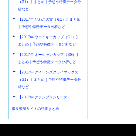
（G1）】まとめ｜予想や特徴データ分
得意コース・戦績などの特徴｜競艇
析など
【三井所 尊春】選手の特徴・優勝回
【2017年 びわこ大賞（Ｇ1）】まとめ
数・得意コース・戦績などの特徴｜競
｜予想や特徴データ分析など
艇
【2017年 ウェイキーカップ（G1）】
【三嶌 誠司】選手の特徴・優勝回
まとめ｜予想や特徴データ分析など
数・得意コース・戦績などの特徴｜競
【2017年 オーシャンカップ（SG）】
艇
まとめ｜予想や特徴データ分析など
【上平 真二】選手の特徴・優勝回
【2017年 クイーンズクライマックス
数・得意コース・戦績などの特徴｜競
（G1）】まとめ｜予想や特徴データ分
艇
析など
【上條 嘉嗣】選手の特徴・優勝回
【2017年 グランプリシリーズ
数・得意コース・戦績などの特徴｜競
（SG）】まとめ｜予想や特徴データ
艇
優良競艇サイトの評価まとめ
分析など
【上條 暢嵩】選手の特徴・優勝回
【2017年 ダイヤモンドカップ
数・得意コース・戦績などの特徴｜競
（G1）】まとめ｜予想や特徴データ分
艇