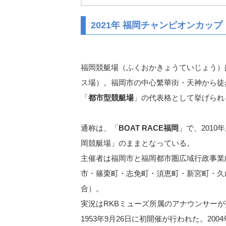
2021年 福岡チャンピオンカッ
福岡競艇場（ふくおかきょうていじょう）
ス場）。福岡市の中心繁華街・天神から徒
「
都市型競艇場
」の代表格として挙げられ
通称は、「
BOAT RACE福岡
」で、201
岡競艇場」のままとなっている。
主催者は福岡市と福岡都市圏広域行政事業
市・篠栗町・志免町・須恵町・新宮町・久
合）。
実況はRKBミューズ所属のアナウンサー
1953年9月26日に初開催が行われた。2