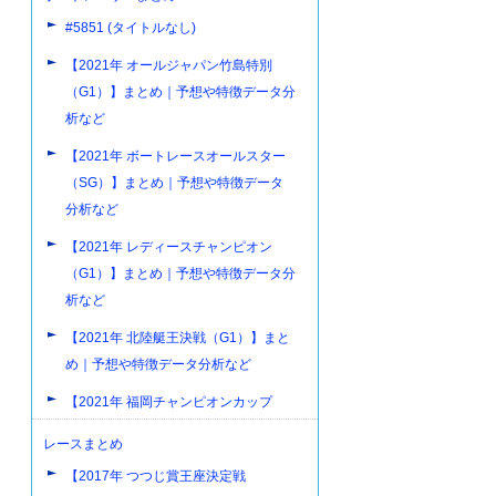
#5851 (タイトルなし)
【2021年 オールジャパン竹島特別
（G1）】まとめ｜予想や特徴データ分
析など
【2021年 ボートレースオールスター
（SG）】まとめ｜予想や特徴データ
分析など
【2021年 レディースチャンピオン
（G1）】まとめ｜予想や特徴データ分
析など
【2021年 北陸艇王決戦（G1）】まと
め｜予想や特徴データ分析など
【2021年 福岡チャンピオンカップ
（G1）】まとめ｜予想や特徴データ分
レースまとめ
析など
【2017年 つつじ賞王座決定戦
【一宮稔弘】選手の特徴・優勝回数・