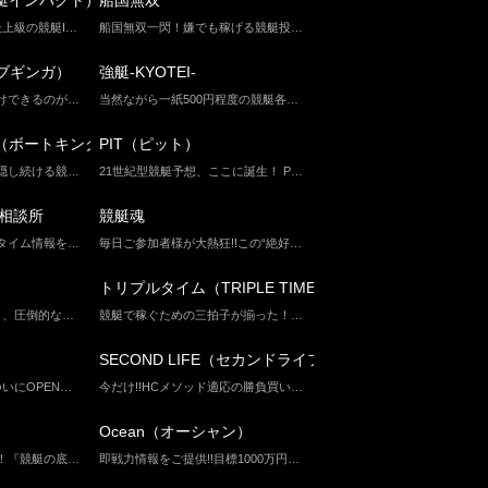
競艇インパクト）
船国無双
数・得意コース・戦績などの特徴｜競
向かうところ敵なし!!最上級の競艇IMPACT情報！味わえコロガシ・帯封・競艇三昧 断言します！アナタは未来を変えられる！こんなご経験はありませんか…？「稼げる」と言われた情報を買ったのに大損…。うまい話に載って使っては・・・
船国無双一閃！嫌でも稼げる競艇投資術を体感せよ！ いかに公営ギャンブルの中で最も当てやすいと言われようと、的中には「情報・分析・予想」という要素が重要になってくるのです。この3本の矢が【勝利への鍵】となります。全てを備え・・・
艇
【2017年 レディースチャレンジカッ
プ（G2）】まとめ｜予想や特徴データ
【中川 りな】選手の特徴・優勝回
クラブギンガ）
強艇-KYOTEI-
分析など
数・得意コース・戦績などの特徴｜競
的中という結果をお届けできるのが本物の競艇予想サイト。真の情報はここに。 リアルタイムで深く情報を得られるだけの環境と、得た情報を過去の膨大なデータと絡めて分析する力。これが競艇で勝ち続けるための鍵となるのです。知識や経・・・
当然ながら一紙500円程度の競艇各誌や悪質な三流競艇情報サイトの当たらない予想とは断じて違う!! 極端に申し上げますとたとえ絞りに絞った10点であったとしても、的中の他の9点は完全に無駄な投資です。その無駄こそ競艇人口の・・・
艇
【2017年 レディースチャンピオン
OM（ボートキングダム）
PIT（ピット）
（G1）】まとめ｜予想や特徴データ分
【中村 亮太】選手の特徴・優勝回
業界初！業界関係者が隠し続ける競艇機密情報を遂に一般解禁！ 競艇情報サイトの乱立時代を一刀両断！私どもBOAT-KINGDOMは、【本物】だけをお届けします！巷に溢れている力のない情報サイトを淘汰し、心の底から【競艇】を・・・
21世紀型競艇予想、ここに誕生！ PITでは高配当情報はもちろんですが、安定した利益獲得を狙うべくAIを導入。入念な分析を繰り返し、的中が見込める情報をご提供しております。風速・気温・水温といった自然環境がレースに与える・・・
析など
数・得意コース・戦績などの特徴｜競
艇
【2017年 児島キングカップ（G1）】
相談所
競艇魂
まとめ｜予想や特徴データ分析など
全国の支社からリアルタイム情報をご提供！コロガシ相談件数業界No.1 行列のできる競艇相談所は、全国に支社を持ち、あらゆる競艇場から生の情報を収集、個人では収集不可能な情報量を競艇のプロ集団が徹底解析！現役競艇ユーザーの・・・
毎日ご参加者様が大熱狂!!この“絶好機”は毎日訪れる!!『無料情報』多数公開 夢や目標のある方は競艇投資で成功し、是非それらを叶えて頂きたい!!当サイト競艇魂の有力性を体感していない会員様にとって、我々の説明など謳い文句・・・
【中村 晃朋】選手の特徴・優勝回
数・得意コース・戦績などの特徴｜競
【2017年 全日本王座決定戦（G1）】
トリプルタイム（TRIPLE TIME）
艇
まとめ｜予想や特徴データ分析など
確固たる「実績×経験」、圧倒的な「情報量×分析力」、競艇予想のプロ集団、勝つための情報がここにある 勝てないプロ予想師なんて予想師ではありません。「プロの予想サイト」は、長年の経験と実績で培った「情報量×分析力」で、情報・・・
競艇で稼ぐための三拍子が揃った！出足！伸び足！回り足！ トリプルタイムは、過去の莫大なデータ解析と、現地のリアルタイムな情報、各界のありとあらゆる人脈を駆使し、情報を収集し、トリプルタイム独自のロジックによる高精度な情報・・・
【中村 有裕】選手の特徴・優勝回
【2017年 大渦大賞（Ｇ1）】まとめ｜
SECOND LIFE（セカンドライフ）
数・得意コース・戦績などの特徴｜競
予想や特徴データ分析など
艇
構想から約2年・・・ついにOPEN！活きた「生」の情報をご提供 1レースあたり出走6艇だから競馬よりも圧倒的に的中しやすい！全国24会場で年間365日毎日レースが開催！北は群馬から南は長崎まで幅広いコネクション・ネットワ・・・
今だけ!!HCメソッド適応の勝負買い目を完全無料でプレゼント！ SECOND LIFEは、独自に編み出した【HCメソッド】という方法を用いて、皆様に「最高の印（買い目）」を提供しております。各分野に設置した専門チームによ・・・
【2017年 尼崎センプルカップ
【中村 桃佳】選手の特徴・優勝回
（G1）】まとめ｜予想や特徴データ分
Ocean（オーシャン）
数・得意コース・戦績などの特徴｜競
析など
稼げない時代に終止符！『競艇の底力』魅せます！ 船の時代では、「全国24ヶ所の競艇場に情報収集スタッフを配置」「さらには現地で契約に成功した予想士」の2つのルートから『厳選激アツ情報』を直送することに成功しております。こ・・・
即戦力情報をご提供!!目標1000万円の資産形成サポート 圧倒的な情報量×分析力を兼ね備えたプロが選ぶ期待のレース情報を今だけ無料でご提供致します!!Oceanには、プロ予想師・新聞記者・元レーサーといった業界関係者とい・・・
艇