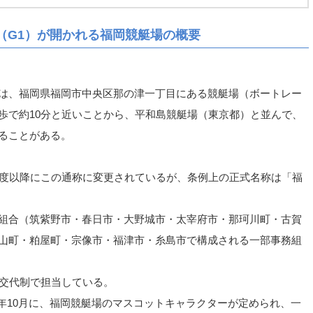
プ（G1）が開かれる福岡競艇場の概要
は、福岡県福岡市中央区那の津一丁目にある競艇場（ボートレー
歩で約10分と近いことから、平和島競艇場（東京都）と並んで、
ることがある。
0年度以降にこの通称に変更されているが、条例上の正式名称は「福
組合（筑紫野市・春日市・大野城市・太宰府市・那珂川町・古賀
山町・粕屋町・宗像市・福津市・糸島市で構成される一部事務組
が交代制で担当している。
004年10月に、福岡競艇場のマスコットキャラクターが定められ、一