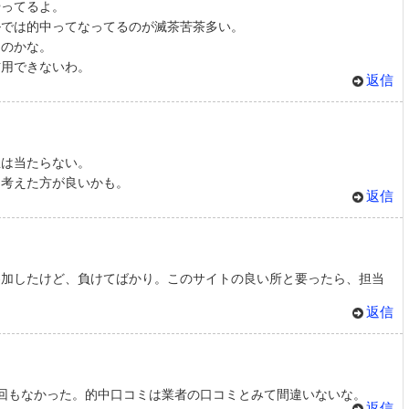
やってるよ。
ルでは的中ってなってるのが滅茶苦茶多い。
たのかな。
信用できないわ。
返信
想は当たらない。
を考えた方が良いかも。
返信
参加したけど、負けてばかり。このサイトの良い所と要ったら、担当
返信
回もなかった。的中口コミは業者の口コミとみて間違いないな。
返信