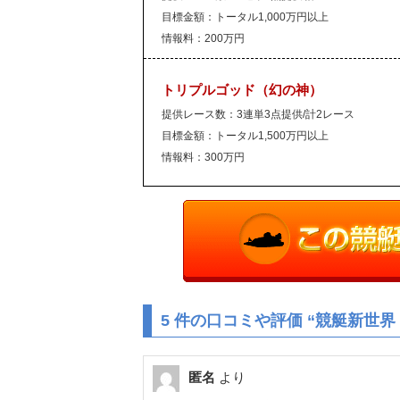
目標金額：トータル1,000万円以上
情報料：200万円
トリプルゴッド（幻の神）
提供レース数：3連単3点提供/計2レース
目標金額：トータル1,500万円以上
情報料：300万円
5 件の口コミや評価 “競艇新世
匿名
より