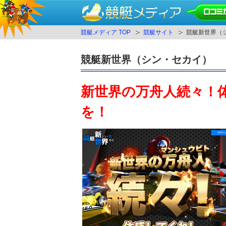
競艇メディア TOP
競艇サイト
競艇新世界（
競艇新世界（シン・セカイ）
新世界の万舟人続々！
を！