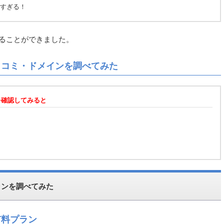
しすぎる！
ることができました。
口コミ・ドメインを調べてみた
を確認してみると
ランを調べてみた
有料プラン