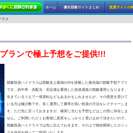
ホーム
優良競艇サイトまとめ
悪質サイトの
クラス
プランで極上予想をご提供!!!
競艇投資ハイクラスは競艇史上最強のAIを搭載した最先端の競艇予想アプリ
です。的中率・高配当・安定感を重視した投資感覚の競艇運用となります。
生きているうえで一発逆転などもあるかもしれませんが、その恩恵を受けて
いる方は極少数です。長く運用して勝率が高い投資の方法をレクチャーしま
す。ただ先に言っておきますが、確実に当たる予想などはこの世に存在しま
せん。ご利用いただくお客様に真実をしっかりと受け止めて頂きたいので、
競艇投資ハイクラスでは先に伝えておきます。その上で独自開発したロジッ
クを自信を持ってご提供いたします。