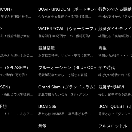
ICON）
BOAT-KINGDOM（ボートキングダム）
行列のできる競艇
今なら的中を量産できる“稼げる情報”無料配信！ あなたは競艇予想に悩んでいませんか？そんなあなたにベストな解決法をお渡しします。これから、あなたにお渡しするのは【艇コン】!!「確率」を支配した「艇コン」で、競艇はもはやギ・・・
今なら的中を量産できる“稼げる情報”無料配信！ あなたは競艇予想に悩んでいませんか？そんなあなたにベストな解決法をお渡しします。これから、あなたにお渡しするのは【艇コン】!!「確率」を支配した「艇コン」で、競艇はもはやギ・・・
ツ
WATERFOWL（ウォーターファウル）
競艇ダイヤモンド
この予想、規格外！競艇情報が大金になる時代!! ギャンブル業界には、TVや雑誌では語られない“ある事実”があります。実は投資やギャンブル成功の裏には、必ず協力者が存在するのです。実際のところ、個人投資家やギャンブル初級者・・・
登録即日100万円オーバー獲得可能!! 365日毎日好きな時に稼げる!!出資者が国の為、安全性も保障された公共の競技!!副収入として利用される方も続出!!当社WATERFOWLの1日あたりの3連単の平均的中率は86.9％・・・
競艇部屋
舟生
今までの競艇概念をぶち壊せ！お金を確実に増やしたい人「コイコイ」！ 花舟は、AI（人工知能）で予想する最強投資システムの開発に成功しました。その名も「ミチカゼ」。今世間で何かと話題のAI（人工知能）過去数十年のデータを蓄・・・
お客様支持率、リピート率共に業界トップ!!競艇予想を学ぶならココ 我々競艇部屋の研究結果である独自の情報解析アルゴリズムと蓄積された膨大なデータの組み合わせにより、我々競艇部屋にしか持ちえない超絶必勝法を生み出しました。・・・
SPLASH!!!）
ブルーオーシャン（BLUE OCEAN）
船の時代
毎日パソコン1つで簡単に万舟券！ボートレース専門情報サイト SPLASH!!!は、的中を経て人々の幸福を中心に考え、日々進化を求めて運営しております。他社には真似できないシステム開発、他社には入手できない情報を入手するこ・・・
元競艇記者だからこそ話せる裏話、勝てる予想！ サイトで使える！登録ポイント「1万円」を進呈!!登録即日一撃100万円コロガシドリーム!!【自信・経験・情報】元記者「Mr.オーシャン」がお届けするプロフェッショナルな競艇予・・・
SEN）
Grand Slam（グランドスラム）
競艇予想NAVI
圧倒的な的中率・高配当でお客様満足度業界NO.1!! 【テクニカル分析】と【ボートレース】を組み合わせた、これまでにない最先端の投資スタイルに興味はありませんか？私どもと一緒に競艇投資生活をスタートさせましょう。激船の特・・・
競艇で勝ちたいなら…GS（グランドスラム）と断言します！ 年に9回しかない競艇の最高峰『SG』。その全てを制し、目指すは全的中グランドスラム！圧倒的な【的中確率】【情報精度】【払戻金額】の3拍子が揃った最高峰制度は『SG・・・
予想
BOAT365
BOAT QUEST
毎日当てまくり！！！！！こんなアプリを待っていた！勝ちたいなら、俺達に任せろ！ ※iphoneでアクセスすると開きます※ 競艇予想の決定版！僕らの競艇予想ではワクワクするようなイベントが盛りだくさん！競艇は、競馬や競輪と・・・
私たちは1年365日、毎日稼げる予想をご提供します！ BOAT365では「モーニングからナイターまで」のレース情報に対応しています。365日毎日情報提供を行っているため、朝からでも仕事終わりでもいつでも参加可能！リーズナ・・・
舟帝
フルスロットル