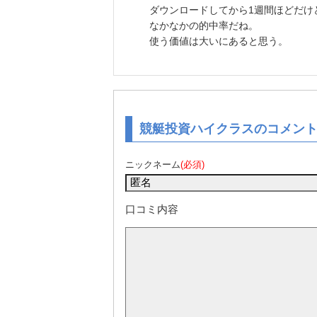
ダウンロードしてから1週間ほどだけ
なかなかの的中率だね。
使う価値は大いにあると思う。
競艇投資ハイクラスのコメン
ニックネーム
(必須)
口コミ内容