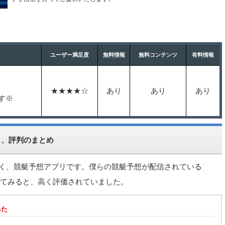
ユーザー満足度
無料情報
無料コンテンツ
有料情報
★★★★☆
あり
あり
あり
ます※
ミ、評判のまとめ
く、競艇予想アプリです。僕らの競艇予想が配信されている
を見てみると、高く評価されていました。
みた