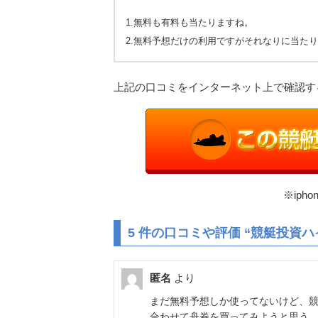
1.無料も有料も当たりますね。
2.無料予想だけの利用ですがそれなりに当た
上記の口コミをインターネット上で確認す
※ip
5 件の口コミや評価 “競艇投資ハ
匿名
より
まだ無料予想しか使ってないけど、
合わせて舟券を買ってみようと思う