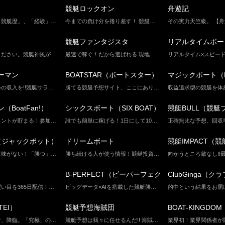
競艇ロックオン
舟遊記
信じるものは「競艇歴」、「経験」に勝るものなし！ 先々はこの業界で唯一無二の常勝軍である。 勝つ事に拘るということにおいて、我々以上に貪欲な組織は存在しないであろう。精査にかける時間、そして費用など様々な理由はあるが、そ・・・
今までの負け分を捲り差す！ 競艇ロックオンが誇る「鉄壁の布陣」が勝てる予想を毎日提供します。 競艇ロックオンなら競艇の知識は全く不要！ 舟券の買い方を覚えるだけでOK! 万全のサポート体制で会員様の利益を最大限に。 サイ・・・
競艇ファンタジスタ
リアルタイムボー
全てをお任せください。競艇神風が勝ち組へと導きます。 負け続けている人も居れば勝ち続けている人も存在します。その勝敗の差は”情報”ただそれだけです。新聞や公式ページの情報は質が保証されていない&#・・・
最速で稼ぐ！だから選ばれる 現地に常駐するスタッフの情報収集、独自で開発したAIを駆使して、「勝てるレースのみ」を選定。当番組では競艇投資に特化した独自のAIを開発し、過去の膨大なレース情報からあらゆるファクターを複合し・・・
ーマン
BOATSTAR（ボートスター）
マジックボート（MA
会社役員レベルの収入を!!競艇サラリーマンはきっとあなたの力になる 平成から令和になっても、税金や社会保障は大幅に増え、家計を圧迫するばかり。それでも国の財政赤字の悪化は拡大していることをご存じでしょうか？今後さらなる増・・・
勝てる競艇予想サイト、ここにあり。予想的中の流星群 あなたは競艇予想で「稼ぐ」ことが出来ていますか？あなたは「今」この現状に満足していますか？稼げないとなってしまうと「辞めたい」という気持ちが大きくなってしまいます。「稼・・・
BoatFan!）
シックスボート（SIX BOAT）
競艇BULL（競艇
競艇予想でポイントが貯まる！参加型競艇予想コミュニティ BoatFan!では、全国24か所で開催されている競艇について、365日予想受付&公開しています。みんなの予想はレース終了後に集計して、的中率・回収率・予・・・
誰でも簡単に稼げる！1日にして100万円以上の利益も可能に！ 当サイトシックスボートは情報の仕入れに仲介は使わず、時間をかけて直接情報元との関係を構築。情報収集の最短ルートを確立致しました。人を挟めば挟むほど精査部へ届く・・・
T（ジャックポット）
ドリームボート
競艇IMPACT（
稼げなければ意味がない！「勝つ」「稼ぐ」ための競艇予想サイト あなたは今、競艇を楽しめていますか？今まで競艇で大金を稼げたことはありますか？的中することすらできなくて悔しい思いをしていませんか？勝てない、当たらない、だと・・・
勝ち続ける人が使う情報！競艇投資による資産形成 競艇に限らず、投資において情報が大きなカギを握ることはご存じのとおりです。当社ドリームボートでは長年に至る運営の中で、多くの情報筋との利害調整を行い、確かな情報筋を選定。提・・・
B-PERFECT（ビーパーフェクト）
ClubGinga（
プロ予想師の買い目を365日配信！全国のレースを徹底監視し、激熱情報を残さずご提供！ 競艇道は、「プロ競艇研究者」「プロ予想師」「元記者」「データ研究者」を揃えた競艇スペシャリスト集団です。わずかな時間で月収100～20・・・
ビッグデータ×AIを搭載した競艇勝敗予測配信システム 過去30年にも及ぶ37個の項目をクリアし、競艇のプロ20人分の予想を精査して、購入してもいいと判断された舟券をあなたにお届けするのがB-PERFECTツールです。ここ・・・
TEI）
競艇予想海賊団
BOAT-KINGD
競艇予想の覇者、降臨。「究極」の「競艇投資」今すぐ稼がなければ人生がもったいない 「皇艇」は専属スタッフ、スペシャルメンバー、情報筋の方々のご協力で大きな結果を出せました。これにより予想提供数の大幅強化が可能となり、「登・・・
競艇予想は我々に任せるんだ!! 海賊団に丸乗りでOKだー!! ※iphoneでアクセスすると開きます※ 「競艇予想海賊団」は、毎日開催されるすべての競艇場の競艇予想が無料で見ることができるアプリです！競艇は出走枠が少なく・・・