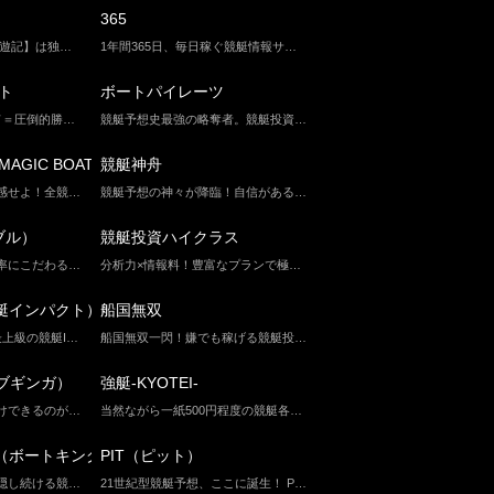
【2017年 浜名湖賞（Ｇ1）】まとめ｜
365
【中澤 和志】選手の特徴・優勝回
予想や特徴データ分析など
その実力天竺級。 【舟遊記】は独自ルートを確立することで、他を寄せ付けない圧倒的な高品質・高信頼・高実績の予想獲得を実現しました。毎日全国から選りすぐりの情報で超高額配当をお届けし続けております。他では絶対真似できない太・・・
1年間365日、毎日稼ぐ競艇情報サイト。 今、毎日が楽しいですか？お金に余裕がないせで、つまらない毎日を送っていませんか？そんな、何も楽しくない毎日を過ごしているなら、どうぞお試しください。私たちは、競艇の勝利に必要なこ・・・
数・得意コース・戦績などの特徴｜競
【2017年 海の王者決定戦（G1）】ま
艇
ト
ボートパイレーツ
とめ｜予想や特徴データ分析など
【中田 竜太】選手の特徴・優勝回
リアルタイム×スピード＝圧倒的勝利 リアルタイムに見て勝つ3つの選艇眼。記者の眼・データ解析の眼・プロ舟券師の眼、リアルタイムと各専門家の「目」に拘った利益へのスピード感で情報の最前線にいるからこそ見える勝利への道！レー・・・
競艇予想史最強の略奪者。競艇投資で最強になる。 試行錯誤の末に「奪う側」のノウハウを確立。ボートパイレーツのリリースには、多くの苦労や困難がありました。おおよそ5年間にも及んだトライアル期間では、 何度も壁にぶち当たり、・・・
【2017年 福岡チャンピオンカップ
数・得意コース・戦績などの特徴｜競
（G1）】まとめ｜予想や特徴データ分
GIC BOAT）
競艇神舟
艇
析など
収益追求型の競艇を体感せよ！全競艇場に常駐する情報員＋プロ予想家＋テクニカル分析 競艇投資にAIを導入しているシステムは数多くありますが、そのうちのほとんどが高精度の予測が出来ているとは言えません。なぜか？それはルール変・・・
競艇予想の神々が降臨！自信があるからこそ競艇予想の神話が今始まる!! 競艇神舟では競艇における神となるべく徹底した舟券戦略が練られ、お客様の稼ぎたいという思いに対して常に100％ご満足いただけるものを目指し、情報取得、精・・・
【中谷 朋子】選手の特徴・優勝回
【2017年 競帝王決定戦（G1）】まと
数・得意コース・戦績などの特徴｜競
ブル）
競艇投資ハイクラス
め｜予想や特徴データ分析など
艇
正確無比な予想、回収率にこだわる 当サイト競艇ブルは長年に渡って信頼関係を築いた業界関係者との太いパイプがございます。情報は鮮度が命。情報の仕入れに関しては高鮮度はもちろん、プロの意見から些細な変化まで逃さず、貪欲に収集・・・
分析力×情報料！豊富なプランで極上予想をご提供!!! ※iphoneでアクセスすると開きます※ 競艇投資ハイクラスは競艇史上最強のAIを搭載した最先端の競艇予想アプリです。的中率・高配当・安定感を重視した投資感覚の競艇運・・・
【2017年 赤城雷神杯（G1）】まとめ
【中辻 崇人】選手の特徴・優勝回
競艇インパクト）
船国無双
｜予想や特徴データ分析など
数・得意コース・戦績などの特徴｜競
向かうところ敵なし!!最上級の競艇IMPACT情報！味わえコロガシ・帯封・競艇三昧 断言します！アナタは未来を変えられる！こんなご経験はありませんか…？「稼げる」と言われた情報を買ったのに大損…。うまい話に載って使っては・・・
船国無双一閃！嫌でも稼げる競艇投資術を体感せよ！ いかに公営ギャンブルの中で最も当てやすいと言われようと、的中には「情報・分析・予想」という要素が重要になってくるのです。この3本の矢が【勝利への鍵】となります。全てを備え・・・
艇
【2017年 高松宮記念特別競走
（G1）】まとめ｜予想や特徴データ分
クラブギンガ）
強艇-KYOTEI-
【中辻博訓】選手の特徴・優勝回数・
析など
的中という結果をお届けできるのが本物の競艇予想サイト。真の情報はここに。 リアルタイムで深く情報を得られるだけの環境と、得た情報を過去の膨大なデータと絡めて分析する力。これが競艇で勝ち続けるための鍵となるのです。知識や経・・・
当然ながら一紙500円程度の競艇各誌や悪質な三流競艇情報サイトの当たらない予想とは断じて違う!! 極端に申し上げますとたとえ絞りに絞った10点であったとしても、的中の他の9点は完全に無駄な投資です。その無駄こそ競艇人口の・・・
得意コース・戦績などの特徴｜競艇
【2018年 オールジャパン竹島特別
【中野 次郎】選手の特徴・優勝回
OM（ボートキングダム）
PIT（ピット）
（G1）】まとめ｜予想や特徴データ分
数・得意コース・戦績などの特徴｜競
業界初！業界関係者が隠し続ける競艇機密情報を遂に一般解禁！ 競艇情報サイトの乱立時代を一刀両断！私どもBOAT-KINGDOMは、【本物】だけをお届けします！巷に溢れている力のない情報サイトを淘汰し、心の底から【競艇】を・・・
21世紀型競艇予想、ここに誕生！ PITでは高配当情報はもちろんですが、安定した利益獲得を狙うべくAIを導入。入念な分析を繰り返し、的中が見込める情報をご提供しております。風速・気温・水温といった自然環境がレースに与える・・・