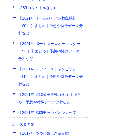
#5851 (タイトルなし)
【2021年 オールジャパン竹島特別
（G1）】まとめ｜予想や特徴データ分
析など
【2021年 ボートレースオールスター
（SG）】まとめ｜予想や特徴データ
分析など
【2021年 レディースチャンピオン
（G1）】まとめ｜予想や特徴データ分
析など
【2021年 北陸艇王決戦（G1）】まと
め｜予想や特徴データ分析など
【2021年 福岡チャンピオンカップ
（G1）】まとめ｜予想や特徴データ分
レースまとめ
析など
【2017年 つつじ賞王座決定戦
【一宮稔弘】選手の特徴・優勝回数・