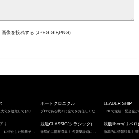
画像を投稿する (JPEG,GIF,PNG)
ス
ボートクロニクル
LEADER SHIP
勝率と利益の最大化を追究しております！ ボートレースで利益をあげるにはまず第一に正確な情報を手にしているか。次に短期的では無く長期的な視点を持ち、戦略的に戦う事が出来ているか。 大きくこの2つがクリア出来ていなければ損失・・・
プロである我々に全てをお任せください！！ 競艇に関する知識が無くてもご安心ください。予想に関しては我々プロが情報収集情報精査予想全てを代わりに行わせていただきます。 最大限効率化したプロだからこそ成せる大規模なチームを有・・・
プリ
競艇CLASSIC(クラシック)
競艇libero(リベロ
「勝つ」「稼ぐ」に特化した競艇予想サイトが誕生！ 残念ながら理論上、100％の的中率は不可能です。 ですが、その可能性も限りになく100％に近づける「情報収集力」こそが、競艇グランプリとしての強み! 「稼ぐ競艇」をコンセ・・・
徹底的に情報収集！ 各競艇場別に情報員を配置、プロの予想師、関係者、最高峰の情報をご提供！ 投資を少なくして稼ぐ！ これを目標に一攫千金より持続的に安心して得られる利益をご提供します。 的中率を上げるだけなら、買い目を増・・・