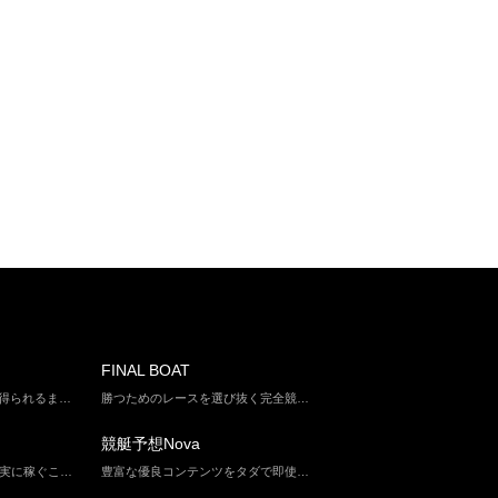
数・得意コース・戦績などの特徴｜競
艇
【2017年 レディースチャレンジカッ
プ（G2）】まとめ｜予想や特徴データ
【中川 りな】選手の特徴・優勝回
分析など
数・得意コース・戦績などの特徴｜競
艇
【2017年 レディースチャンピオン
（G1）】まとめ｜予想や特徴データ分
【中村 亮太】選手の特徴・優勝回
析など
数・得意コース・戦績などの特徴｜競
艇
【2017年 児島キングカップ（G1）】
まとめ｜予想や特徴データ分析など
【中村 晃朋】選手の特徴・優勝回
数・得意コース・戦績などの特徴｜競
【2017年 全日本王座決定戦（G1）】
艇
まとめ｜予想や特徴データ分析など
【中村 有裕】選手の特徴・優勝回
【2017年 大渦大賞（Ｇ1）】まとめ｜
数・得意コース・戦績などの特徴｜競
FINAL BOAT
予想や特徴データ分析など
艇
LINEで完結！配当金が得られるまで最短15分！ 弊社には競艇に興味のない者も多数在籍しております。 その多くはトレーダー（投資家）として活動しているため、競艇をギャンブルとしてではなく「投資」としてとらえているのです。・・・
勝つためのレースを選び抜く完全競艇投資 何事もにも敗者と勝者がいます。 ほとんどの方は負けていて大金を獲得することに夢を見ています。 ただ、ごくわずかの勝者は『勝てる方法』を知っています。 そして、増やしたお金をさらに増・・・
【2017年 尼崎センプルカップ
【中村 桃佳】選手の特徴・優勝回
（G1）】まとめ｜予想や特徴データ分
)
競艇予想Nova
数・得意コース・戦績などの特徴｜競
析など
徹底的に情報収集！ 確実に稼ぐことができる競艇予想サイトはあるのか？ 疑っているだけで体験を避けているそこのあなた、損をしていますよ! 【競艇リベロ】は全国各地の競艇場をホームとし、的中率の高い情報のみを提供しています。・・・
豊富な優良コンテンツをタダで即使いたい放題！！ 競艇予想ＮＯＶＡ-ノヴァ-を設立した理由はただ一つ、「本物の情報サイトとは、本物の当たる予想とは、どんなものなのか」を一人でも多くの競艇ファンや競艇に興味を持ってくれた人に・・・
艇