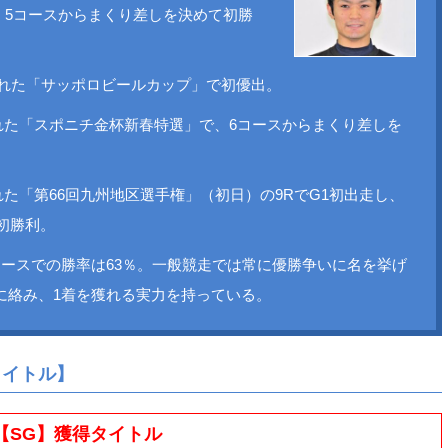
、5コースからまくり差しを決めて初勝
催された「サッポロビールカップ」で初優出。
催された「スポニチ金杯新春特選」で、6コースからまくり差しを
された「第66回九州地区選手権」（初日）の9RでG1初出走し、
初勝利。
ースでの勝率は63％。一般競走では常に優勝争いに名を挙げ
に絡み、1着を獲れる実力を持っている。
タイトル】
【SG】獲得タイトル