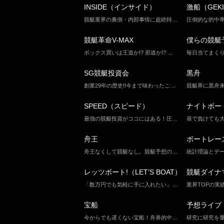
INSIDE（インサイド）
激船（GEKI
競艇業界の裏側・内部事情に超絶特化!!1万5000円がなんと一撃60万OVER!!! 業界の最深部に喰い込んだ(秘)情報だからこそ、週5で訪れる札束獲得の絶好機!!平日だけでも、週末だけでも、欲張りに週5毎日でも、競艇で・・・
競艇革命V-MAX
僕らの競艇
ボックス買いは王道か!? 邪道か!? ボックス買いではいわゆるトリガミと言われる舟券が当たったにもかかわらず、払戻金額以上の資金で購入していた為に、結果的にマイナスになってしまうこともあるでしょう。しかし例えトリガミだっ・・・
SG競艇投資会
黒舟
創業29年の歴史!!今まで味わったことのない利益を！ SG競艇投資会は利益を最優先とした競艇投資サイト。少点数に絞り込んだ3連単の買い目によって的中させ、そして巨額の利益を上げております。日々変貌と進化を遂げている競艇で・・・
SPEED（スピード）
ナイトボート
最強の競艇投資がココにはある！圧倒的なSPEEDで貴方を新しい世界に誘う！ 私たちSPEEDにとって、競艇はギャンブルではなく、他のいかなる投資よりもローリスク・ハイリターンで稼ぐことができる「投資」です。【常に現地から・・・
舟王
ボートレー
舟王なくして競艇なし。競艇予想の極。 「圧倒的に当てやすい」「予想がしやすい」という理由から今、大注目のギャンブル―それが「競艇」。しかし現実は当てやすい競艇でも90%以上がマイナス収支。ではどうしたら確実なプラスを得る・・・
レッツボート!（LET’S BOAT）
競艇ダイナ
「数万円でも気軽に手に入れたい」という方も「大変でも、数百万稼ぎたい」という方も私達にお任せ下さい！ レッツボート!では365日、「稼げる競艇情報」を公開しています。「数万、数十万、数百万」もの稼ぎを現実する―。それを可・・・
宝船
予想ライブ
今からでも遅くない宝船！舟券的中者続出中！競艇で稼ぎたいならこの方法を使え！ 宝船は競艇をこよなく愛し、競艇を徹底的に研究してきた宝船と申します。宝船が独自に生み出した【○○法】を組み合わせることで、より可能性を広げるこ・・・