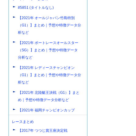
#5851 (タイトルなし)
【2021年 オールジャパン竹島特別
（G1）】まとめ｜予想や特徴データ分
析など
【2021年 ボートレースオールスター
（SG）】まとめ｜予想や特徴データ
分析など
【2021年 レディースチャンピオン
（G1）】まとめ｜予想や特徴データ分
析など
【2021年 北陸艇王決戦（G1）】まと
め｜予想や特徴データ分析など
【2021年 福岡チャンピオンカップ
（G1）】まとめ｜予想や特徴データ分
レースまとめ
析など
【2017年 つつじ賞王座決定戦
【一宮稔弘】選手の特徴・優勝回数・