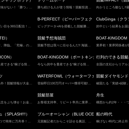
T（ジャックポット）
ドリームボート
競艇IMPACT（
稼げなければ意味がない！「勝つ」「稼ぐ」ための競艇予想サイト あなたは今、競艇を楽しめていますか？今まで競艇で大金を稼げたことはありますか？的中することすらできなくて悔しい思いをしていませんか？勝てない、当たらない、だと・・・
勝ち続ける人が使う情報！競艇投資による資産形成 競艇に限らず、投資において情報が大きなカギを握ることはご存じのとおりです。当社ドリームボートでは長年に至る運営の中で、多くの情報筋との利害調整を行い、確かな情報筋を選定。提・・・
B-PERFECT（ビーパーフェクト）
ClubGinga（
プロ予想師の買い目を365日配信！全国のレースを徹底監視し、激熱情報を残さずご提供！ 競艇道は、「プロ競艇研究者」「プロ予想師」「元記者」「データ研究者」を揃えた競艇スペシャリスト集団です。わずかな時間で月収100～20・・・
ビッグデータ×AIを搭載した競艇勝敗予測配信システム 過去30年にも及ぶ37個の項目をクリアし、競艇のプロ20人分の予想を精査して、購入してもいいと判断された舟券をあなたにお届けするのがB-PERFECTツールです。ここ・・・
TEI）
競艇予想海賊団
BOAT-KINGD
競艇予想の覇者、降臨。「究極」の「競艇投資」今すぐ稼がなければ人生がもったいない 「皇艇」は専属スタッフ、スペシャルメンバー、情報筋の方々のご協力で大きな結果を出せました。これにより予想提供数の大幅強化が可能となり、「登・・・
競艇予想は我々に任せるんだ!! 海賊団に丸乗りでOKだー!! ※iphoneでアクセスすると開きます※ 「競艇予想海賊団」は、毎日開催されるすべての競艇場の競艇予想が無料で見ることができるアプリです！競艇は出走枠が少なく・・・
ICON）
BOAT-KINGDOM（ボートキングダム）
行列のできる競艇
今なら的中を量産できる“稼げる情報”無料配信！ あなたは競艇予想に悩んでいませんか？そんなあなたにベストな解決法をお渡しします。これから、あなたにお渡しするのは【艇コン】!!「確率」を支配した「艇コン」で、競艇はもはやギ・・・
今なら的中を量産できる“稼げる情報”無料配信！ あなたは競艇予想に悩んでいませんか？そんなあなたにベストな解決法をお渡しします。これから、あなたにお渡しするのは【艇コン】!!「確率」を支配した「艇コン」で、競艇はもはやギ・・・
ツ
WATERFOWL（ウォーターファウル）
競艇ダイヤモンド
この予想、規格外！競艇情報が大金になる時代!! ギャンブル業界には、TVや雑誌では語られない“ある事実”があります。実は投資やギャンブル成功の裏には、必ず協力者が存在するのです。実際のところ、個人投資家やギャンブル初級者・・・
登録即日100万円オーバー獲得可能!! 365日毎日好きな時に稼げる!!出資者が国の為、安全性も保障された公共の競技!!副収入として利用される方も続出!!当社WATERFOWLの1日あたりの3連単の平均的中率は86.9％・・・
競艇部屋
舟生
今までの競艇概念をぶち壊せ！お金を確実に増やしたい人「コイコイ」！ 花舟は、AI（人工知能）で予想する最強投資システムの開発に成功しました。その名も「ミチカゼ」。今世間で何かと話題のAI（人工知能）過去数十年のデータを蓄・・・
お客様支持率、リピート率共に業界トップ!!競艇予想を学ぶならココ 我々競艇部屋の研究結果である独自の情報解析アルゴリズムと蓄積された膨大なデータの組み合わせにより、我々競艇部屋にしか持ちえない超絶必勝法を生み出しました。・・・
SPLASH!!!）
ブルーオーシャン（BLUE OCEAN）
船の時代
毎日パソコン1つで簡単に万舟券！ボートレース専門情報サイト SPLASH!!!は、的中を経て人々の幸福を中心に考え、日々進化を求めて運営しております。他社には真似できないシステム開発、他社には入手できない情報を入手するこ・・・
元競艇記者だからこそ話せる裏話、勝てる予想！ サイトで使える！登録ポイント「1万円」を進呈!!登録即日一撃100万円コロガシドリーム!!【自信・経験・情報】元記者「Mr.オーシャン」がお届けするプロフェッショナルな競艇予・・・