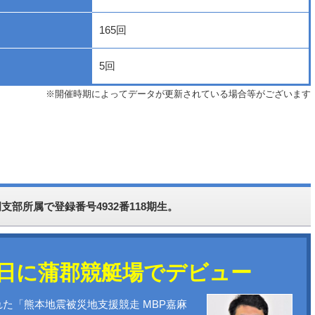
165回
5回
※開催時期によってデータが更新されている場合等がございます
部所属で登録番号4932番118期生。
月21日に蒲郡競艇場でデビュー
された「熊本地震被災地支援競走 MBP嘉麻