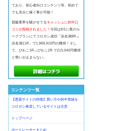
ており、初心者向けコンテンツ等、初めて
でも充分に稼ぐ事が可能！
競艇業界を騒がせてる
キャッシュに的中口
コミが投稿されました！
今回は6/1に夜のル
ークプランにてコロガシ成功「浜名湖9R→
浜名湖11R」で1,968,910円の獲得！そし
て、びわこ1R→びわこ2R で215,040円獲得
と勢いが止まらない。
コンテンツ一覧
【悪質サイトの特徴】買い方や的中実績を
コロガシ推奨しているサイトは注意
トップページ
ボートレーサーまとめ