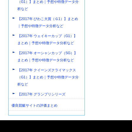
（G1）】まとめ｜予想や特徴データ分
得意コース・戦績などの特徴｜競艇
析など
【三井所 尊春】選手の特徴・優勝回
【2017年 びわこ大賞（Ｇ1）】まとめ
数・得意コース・戦績などの特徴｜競
｜予想や特徴データ分析など
艇
【2017年 ウェイキーカップ（G1）】
【三嶌 誠司】選手の特徴・優勝回
まとめ｜予想や特徴データ分析など
数・得意コース・戦績などの特徴｜競
【2017年 オーシャンカップ（SG）】
艇
まとめ｜予想や特徴データ分析など
【上平 真二】選手の特徴・優勝回
【2017年 クイーンズクライマックス
数・得意コース・戦績などの特徴｜競
（G1）】まとめ｜予想や特徴データ分
艇
析など
【上條 嘉嗣】選手の特徴・優勝回
【2017年 グランプリシリーズ
数・得意コース・戦績などの特徴｜競
（SG）】まとめ｜予想や特徴データ
艇
優良競艇サイトの評価まとめ
分析など
【上條 暢嵩】選手の特徴・優勝回
【2017年 ダイヤモンドカップ
数・得意コース・戦績などの特徴｜競
（G1）】まとめ｜予想や特徴データ分
艇