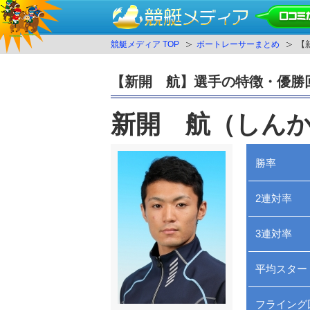
競艇メディア TOP
ボートレーサーまとめ
【
【新開 航】選手の特徴・優勝
新開 航（しん
勝率
2連対率
3連対率
平均スター
フライング