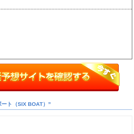
ート（SIX BOAT）”