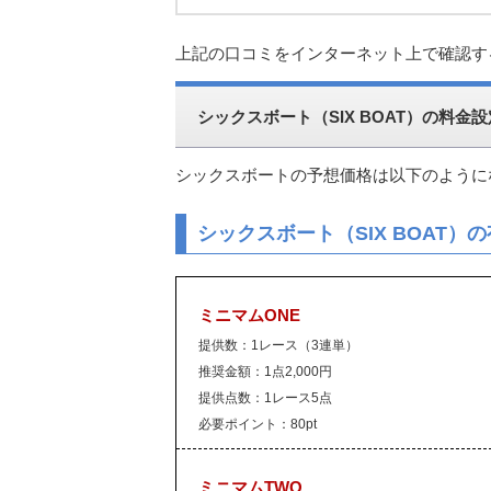
上記の口コミをインターネット上で確認す
シックスボート（SIX BOAT）の料金
シックスボートの予想価格は以下のように
シックスボート（SIX BOAT）
ミニマムONE
提供数：1レース（3連単）
推奨金額：1点2,000円
提供点数：1レース5点
必要ポイント：80pt
ミニマムTWO