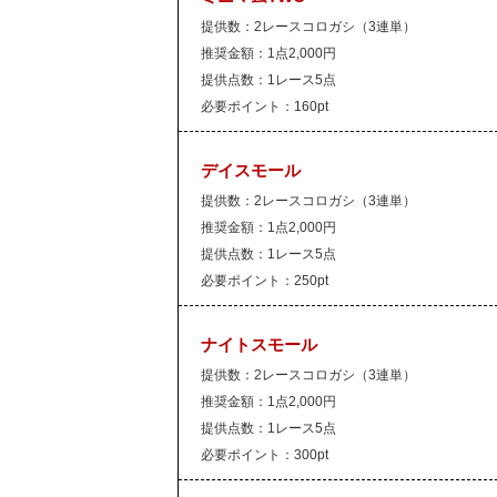
提供数：2レースコロガシ（3連単）
推奨金額：1点2,000円
提供点数：1レース5点
必要ポイント：160pt
デイスモール
提供数：2レースコロガシ（3連単）
推奨金額：1点2,000円
提供点数：1レース5点
必要ポイント：250pt
ナイトスモール
提供数：2レースコロガシ（3連単）
推奨金額：1点2,000円
提供点数：1レース5点
必要ポイント：300pt