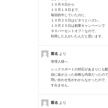
１０月９日から
１０月１９日まで、
毎回的中していたのに、
１０月２０日はピタリとハズレ。
１０月２０日は創業キャンペーンで
９０パーセントオフ！なので、
利用した人がいたんだと思います。
匿名
より
管理人様へ
シックスボートの対応があまりにも
頭に血が上った幼稚な内容だったの
問い合わせ先がわからなかったので
すみません。
匿名
より