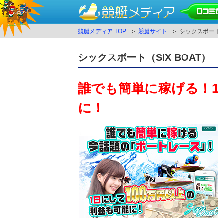
競艇メディア TOP
競艇サイト
シックスボート（
シックスボート（SIX BOAT）
誰でも簡単に稼げる！1
に！