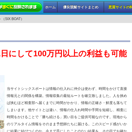
ホーム
優良競艇サイトまとめ
悪質サイトの
SIX BOAT）
日にして100万円以上の利益も可能
当サイトシックスボートは情報の仕入れに仲介は使わず、時間をかけて直接
情報元との関係を構築。情報収集の最短ルートを確立致しました。人を挟め
ば挟むほど精査部へ届くまでに時間がかかり、情報の正確さ・鮮度も落ちて
しまいます。他サイトとは違い、情報の仕入れ時間や手間を短縮し、精査に
時間をかけることで「勝ち続ける」買い目をご提供可能なのです。現地から
のリアルタイム情報をそのまま予想師たちに届ける。このスピード感がいか
に結果に結びつくのか。今まで手にしたことのない結果を、その目でお確か