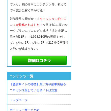
ており、初心者向けコンテンツ等、初めて
でも充分に稼ぐ事が可能！
競艇業界を騒がせてる
キャッシュに的中口
コミが投稿されました！
今回は6/1に夜のル
ークプランにてコロガシ成功「浜名湖9R→
浜名湖11R」で1,968,910円の獲得！そし
て、びわこ1R→びわこ2R で215,040円獲得
と勢いが止まらない。
コンテンツ一覧
【悪質サイトの特徴】買い方や的中実績を
コロガシ推奨しているサイトは注意
トップページ
ボートレーサーまとめ