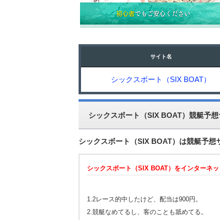
サイト名
シックスボート（SIX BOAT）
シックスボート（SIX BOAT）競艇
シックスボート（SIX BOAT）は競艇予想
シックスボート（SIX BOAT）をインターネ
1.2レース的中したけど、配当は900円。
2.競艇なめてるし、客のことも舐めてる。