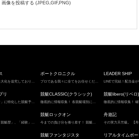
画像を投稿する (JPEG,GIF,PNG)
返信
返信
ス
ボートクロニクル
LEADER SHIP
から、せめてちゃんと当たる情報を提供してほしい。
勝率と利益の最大化を追究しております！ ボートレースで利益をあげるにはまず第一に正確な情報を手にしているか。次に短期的では無く長期的な視点を持ち、戦略的に戦う事が出来ているか。 大きくこの2つがクリア出来ていなければ損失・・・
プロである我々に全てをお任せください！！ 競艇に関する知識が無くてもご安心ください。予想に関しては我々プロが情報収集情報精査予想全てを代わりに行わせていただきます。 最大限効率化したプロだからこそ成せる大規模なチームを有・・・
る。
返信
プリ
競艇CLASSIC(クラシック)
競艇libero(リベロ
「勝つ」「稼ぐ」に特化した競艇予想サイトが誕生！ 残念ながら理論上、100％の的中率は不可能です。 ですが、その可能性も限りになく100％に近づける「情報収集力」こそが、競艇グランプリとしての強み! 「稼ぐ競艇」をコンセ・・・
徹底的に情報収集！ 各競艇場別に情報員を配置、プロの予想師、関係者、最高峰の情報をご提供！ 投資を少なくして稼ぐ！ これを目標に一攫千金より持続的に安心して得られる利益をご提供します。 的中率を上げるだけなら、買い目を増・・・
競艇ロックオン
舟遊記
なってる。
信じるものは「競艇歴」、「経験」に勝るものなし！ 先々はこの業界で唯一無二の常勝軍である。 勝つ事に拘るということにおいて、我々以上に貪欲な組織は存在しないであろう。精査にかける時間、そして費用など様々な理由はあるが、そ・・・
今までの負け分を捲り差す！ 競艇ロックオンが誇る「鉄壁の布陣」が勝てる予想を毎日提供します。 競艇ロックオンなら競艇の知識は全く不要！ 舟券の買い方を覚えるだけでOK! 万全のサポート体制で会員様の利益を最大限に。 サイ・・・
たはずなのに。
ものかな。
競艇ファンタジスタ
リアルタイムボー