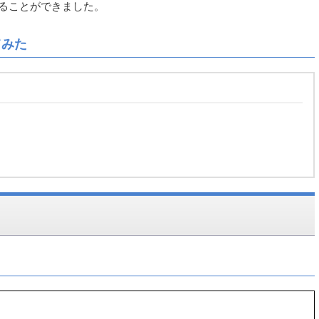
ることができました。
てみた