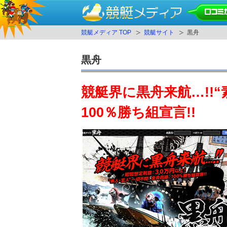
競艇メディア TOP
競艇サイト
黒舟
黒舟
競艇界に黒舟来航…!!
100％勝ち組宣言!!