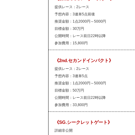
提供レース：2レース
予想内容：3連単5点前後
推奨金額：1点2000円～5000円
目標金額：30万円
公開時間：レース前日22時以降
参加費用：15,800円
《2nd.セカンドインパクト》
提供レース：2レース
予想内容：3連単5点
推奨金額：1点2000円～5000円
目標金額：50万円
公開時間：レース前日22時以降
参加費用：33,800円
《SG.シークレットゲート》
詳細非公開