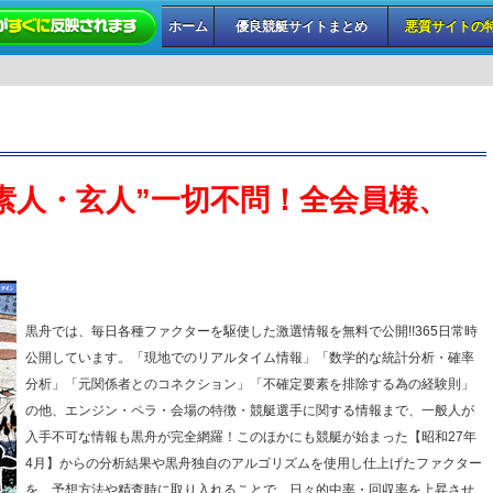
ホーム
優良競艇サイトまとめ
悪質サイトの
“素人・玄人”一切不問！全会員様、
黒舟では、毎日各種ファクターを駆使した激選情報を無料で公開!!365日常時
公開しています。「現地でのリアルタイム情報」「数学的な統計分析・確率
分析」「元関係者とのコネクション」「不確定要素を排除する為の経験則」
の他、エンジン・ペラ・会場の特徴・競艇選手に関する情報まで、一般人が
入手不可な情報も黒舟が完全網羅！このほかにも競艇が始まった【昭和27年
4月】からの分析結果や黒舟独自のアルゴリズムを使用し仕上げたファクター
を、予想方法や精査時に取り入れることで、日々的中率・回収率を上昇させ