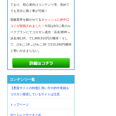
ており、初心者向けコンテンツ等、初めて
でも充分に稼ぐ事が可能！
競艇業界を騒がせてる
キャッシュに的中口
コミが投稿されました！
今回は6/1に夜のル
ークプランにてコロガシ成功「浜名湖9R→
浜名湖11R」で1,968,910円の獲得！そし
て、びわこ1R→びわこ2R で215,040円獲得
と勢いが止まらない。
コンテンツ一覧
【悪質サイトの特徴】買い方や的中実績を
コロガシ推奨しているサイトは注意
トップページ
ボートレーサーまとめ