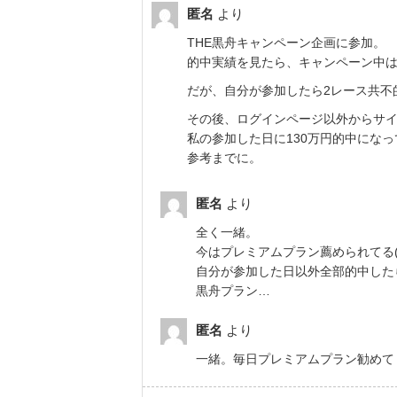
匿名
より
THE黒舟キャンペーン企画に参加。
的中実績を見たら、キャンペーン中
だが、自分が参加したら2レース共不
その後、ログインページ以外からサ
私の参加した日に130万円的中にな
参考までに。
匿名
より
全く一緒。
今はプレミアムプラン薦められてる(
自分が参加した日以外全部的中した
黒舟プラン…
匿名
より
一緒。毎日プレミアムプラン勧めて