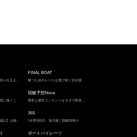
析など
艇
【2018年 クイーンズクライマックス
【丸岡 正典】選手の特徴・優勝回
（G1）】まとめ｜予想や特徴データ分
数・得意コース・戦績などの特徴｜競
析など
艇
【2018年 グランプリシリーズ
【丸野 一樹】選手の特徴・優勝回
（SG）】まとめ｜予想や特徴データ
数・得意コース・戦績などの特徴｜競
分析など
艇
【2018年 グランプリ（SG）】まとめ
【久田敏之】選手の特徴・優勝回数・
｜予想や特徴データ分析など
得意コース・戦績などの特徴｜競艇
FINAL BOAT
【2018年 ダイヤモンドカップ
LINEで完結！配当金が得られるまで最短15分！ 弊社には競艇に興味のない者も多数在籍しております。 その多くはトレーダー（投資家）として活動しているため、競艇をギャンブルとしてではなく「投資」としてとらえているのです。・・・
勝つためのレースを選び抜く完全競艇投資 何事もにも敗者と勝者がいます。 ほとんどの方は負けていて大金を獲得することに夢を見ています。 ただ、ごくわずかの勝者は『勝てる方法』を知っています。 そして、増やしたお金をさらに増・・・
【乙藤 智史】選手の特徴・優勝回
（G1）】まとめ｜予想や特徴データ分
数・得意コース・戦績などの特徴｜競
)
競艇予想Nova
析など
艇
徹底的に情報収集！ 確実に稼ぐことができる競艇予想サイトはあるのか？ 疑っているだけで体験を避けているそこのあなた、損をしていますよ! 【競艇リベロ】は全国各地の競艇場をホームとし、的中率の高い情報のみを提供しています。・・・
豊富な優良コンテンツをタダで即使いたい放題！！ 競艇予想ＮＯＶＡ-ノヴァ-を設立した理由はただ一つ、「本物の情報サイトとは、本物の当たる予想とは、どんなものなのか」を一人でも多くの競艇ファンや競艇に興味を持ってくれた人に・・・
【2018年 ダイヤモンドカップ（Ｇ
【井口 佳典】選手の特徴・優勝回
1）】まとめ｜予想や特徴データ分析
365
数・得意コース・戦績などの特徴｜競
など
その実力天竺級。 【舟遊記】は独自ルートを確立することで、他を寄せ付けない圧倒的な高品質・高信頼・高実績の予想獲得を実現しました。毎日全国から選りすぐりの情報で超高額配当をお届けし続けております。他では絶対真似できない太・・・
艇
1年間365日、毎日稼ぐ競艇情報サイト。 今、毎日が楽しいですか？お金に余裕がないせで、つまらない毎日を送っていませんか？そんな、何も楽しくない毎日を過ごしているなら、どうぞお試しください。私たちは、競艇の勝利に必要なこ・・・
【2018年 チャレンジカップ（SG）】
【仁科 さやか】選手の特徴・優勝回
ト
ボートパイレーツ
まとめ｜予想や特徴データ分析など