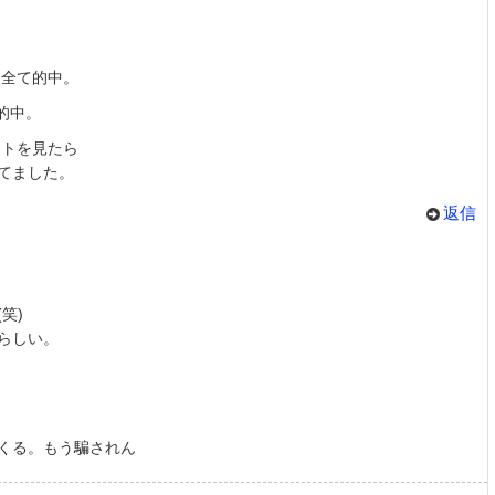
は全て的中。
的中。
イトを見たら
ってました。
返信
笑)
らしい。
くる。もう騙されん